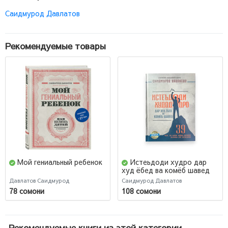
Саидмурод Давлатов
Рекомендуемые товары
Мой гениальный ребенок
Истеьдоди худро дар
худ ёбед ва комёб шавед
Давлатов Саидмурод
Саидмурод Давлатов
78 сомони
108 сомони
Рекомендуемые книги из этой категории