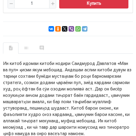
Купить
Ин китоб идомаи китоби нодири Саидмурод Давлатов «Ман
ва пул» қисми якум мебошад. Андешаи аслии китоби дувум аз
тариқи сохтани бунёди мустаҳкам бо роҳи барномарезии
стратегӣ, созмон додани ҷараёни пул, зиёд кардани сармояи
худ, роҳ ёфтан ба сӯи озодии молиявӣ аст. Дар он бисёр
нозукиҳои анчом додани тиҷорат баён гардидааст, ҳамчунин
машваратҳои амалӣ, ки бар пояи таҷрибаи муаллиф
устуворанд, пешниҳод шудааст. Китоб барои ононе, ки
фаъолияти худро оғоз кардаанд, ҳамчунин барои касоне, ки
аллакай тиҷорат мекунанд, муфид мебошад. Ин китоб
меомӯзад , ки чӣ тавр дар шароити номусоид низ тичоратро
ҳифз намуда ва онро васеътар намоем.