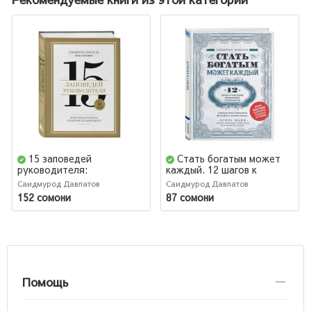
15 заповедей
Стать богатым может
руководителя:
каждый. 12 шагов к
эффективные принципы
обретению финансовой
Саидмурод Давлатов
Саидмурод Давлатов
управления для
стабильности
152 сомони
87 сомони
бизнесменов
Помощь