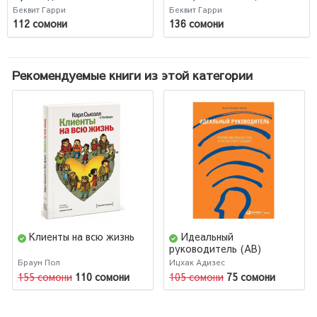
покупать
современному маркетингу
Беквит Гарри
Беквит Гарри
услуг
112 сомони
136 сомони
Рекомендуемые книги из этой категории
Клиенты на всю жизнь
Идеальный
руководитель (AB)
Браун Пол
Ицхак Адизес
155 сомони
110 сомони
105 сомони
75 сомони