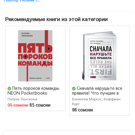
Рекомендуемые книги из этой категории
Пять пороков команды.
Сначала нарушьте все
NEON Pocketbooks
правила! Что лучшие в
мире менеджеры делают
Патрик Ленсиони
Бэкингем Маркус, Коффман
по-другому?
Курт
95 сомони
65 сомони
96 сомони