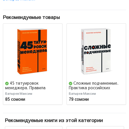
Рекомендуемые товары
45 татуировок
Сложные подчиненные.
менеджера. Правила
Практика российских
российского руководителя.
руководителей
Батырев Максим
Батырев Максим
NEON Pocketbooks
85 сомони
79 сомони
Рекомендуемые книги из этой категории