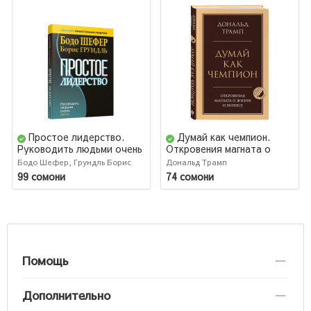
Простое лидерство.
Думай как чемпион.
Руководить людьми очень
Откровения магната о
легко
жизни и бизнесе
Бодо Шефер, Грундль Борис
Дональд Трамп
99 сомони
74 сомони
Помощь
Дополнительно