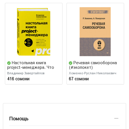
Настольная книга
Речевая самооборона
project-менеджера. Что
(#экопокет)
нужно знать, чтобы
Владимир Завертайлов
Хоменко Руслан Николаевич
управлять IT, digital и
416 сомони
67 сомони
другими проектами с
учетом российских реалий
Помощь