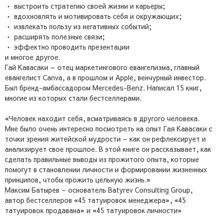
• выстроить стратегию своей жизни и карьеры;
• вдохновлять и мотивировать себя и окружающих;
• извлекать пользу из негативных событий;
• расширять полезные связи;
• эффектно проводить презентации
и многое другое.
Гай Кавасаки — отец маркетингового евангелизма, главный
евангелист Canva, а в прошлом и Apple, венчурный инвестор.
Был бренд-амбассадором Mercedes-Benz. Написал 15 книг,
многие из которых стали бестселлерами.
«Человек находит себя, всматриваясь в другого человека.
Мне было очень интересно посмотреть на опыт Гая Кавасаки с
точки зрения житейской мудрости – как он рефлексирует и
анализирует свое прошлое. В этой книге он рассказывает, как
сделать правильные выводы из прожитого опыта, которые
помогут в становлении личности и формировании жизненных
принципов, чтобы прожить цельную жизнь.»
Максим Батырев – основатель Batyrev Consulting Group,
автор бестселлеров «45 татуировок менеджера», «45
татуировок продавана» и «45 татуировок личности»