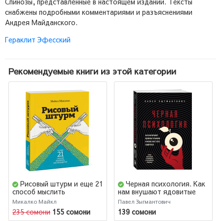
Спинозы, представленные в настоящем издании. Тексты
снабжены подробными комментариями и разъяснениями
Андрея Майданского.
Гераклит Эфесский
Рекомендуемые книги из этой категории
Рисовый штурм и еще 21
Черная психология. Как
способ мыслить
нам внушают ядовитые
нестандартно
установки и можно ли от
Микалко Майкл
Павел Зыгмантович
этого защититься
235 сомони
155 сомони
139 сомони