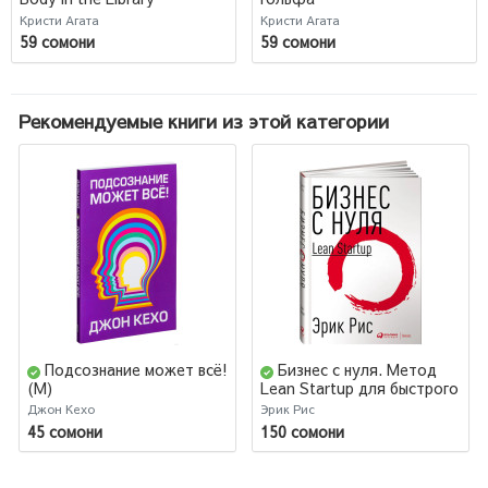
Кристи Агата
Кристи Агата
59 сомони
59 сомони
Рекомендуемые книги из этой категории
Подсознание может всё!
Бизнес с нуля. Метод
(М)
Lean Startup для быстрого
тестирования идей и
Джон Кехо
Эрик Рис
выбора бизнес-модели
45 сомони
150 сомони