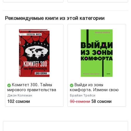
Рекомендуемые книги из этой категории
Комитет 300. Тайны
Выйди из зоны
мирового правительства
комфорта. Измени свою
жизнь. 21 метод
Джон Колеман
Брайан Трейси
повышения личной
102 сомони
90 сомони
58 сомони
эффективности (М)