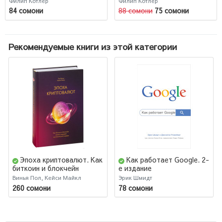
Филип Котлер
Филип Котлер
менеджер
менеджер (AB)
84 сомони
88 сомони
75 сомони
Рекомендуемые книги из этой категории
Эпоха криптовалют. Как
Как работает Google. 2-
биткоин и блокчейн
е издание
меняют мировой
Винья Пол, Кейси Майкл
Эрик Шмидт
экономический порядок
260 сомони
78 сомони