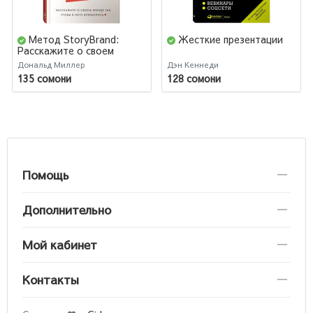
Метод StoryBrand:
Жесткие презентации
Расскажите о своем
бренде так, чтобы в него
Дональд Миллер
Дэн Кеннеди
влюбились
135 сомони
128 сомони
Помощь
Дополнительно
Мой кабинет
Контакты