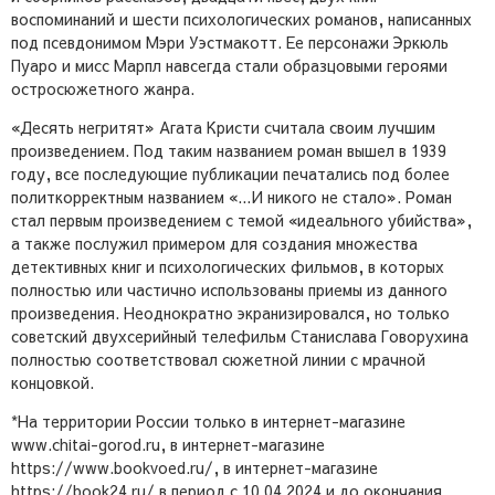
воспоминаний и шести психологических романов, написанных
под псевдонимом Мэри Уэстмакотт. Ее персонажи Эркюль
Пуаро и мисс Марпл навсегда стали образцовыми героями
остросюжетного жанра.
«Десять негритят» Агата Кристи считала своим лучшим
произведением. Под таким названием роман вышел в 1939
году, все последующие публикации печатались под более
политкорректным названием «...И никого не стало». Роман
стал первым произведением с темой «идеального убийства»,
а также послужил примером для создания множества
детективных книг и психологических фильмов, в которых
полностью или частично использованы приемы из данного
произведения. Неоднократно экранизировался, но только
советский двухсерийный телефильм Станислава Говорухина
полностью соответствовал сюжетной линии с мрачной
концовкой.
*На территории России только в интернет-магазине
www.chitai-gorod.ru, в интернет-магазине
https://www.bookvoed.ru/, в интернет-магазине
https://book24.ru/ в период с 10.04.2024 и до окончания