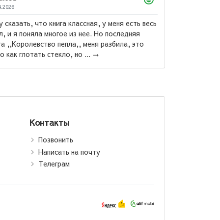
05.04.2026
Весь цикл превосходен, но советую читать
сначало ,,Стеклянный трон,, а после ,,Клинок
убийцы,, тем кто реально хочет бурю эмоций, так
.:
вам будет виднее, через что и с чем ...
→
рон
Контакты
Позвонить
Написать на почту
Телеграм