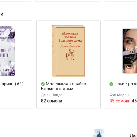
ии
 принц (#1)
Маленькая хозяйка
Такие раз
Большого дома
Джек Лондон
Фэя Моран
82 сомони
85 сомони
45