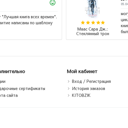
зать, что книга классная, у меня есть весь
я поняла многое из нее. Но последняя
Королевство пепла,, меня разбила, это
Маас Сара Дж
 глотать стекло, но ...
→
Стеклянный т
лнительно
Мой кабинет
ции
Вход / Регистрация
дарочные сертификаты
История заказов
рта сайта
KITOBZIK