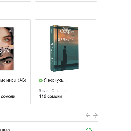
ные миры (AB)
Я вернусь...
Sen bir ol
olam
Эльчин Сафарли
Feya Moran
 сомони
112 сомони
95 сомони
Дилноза