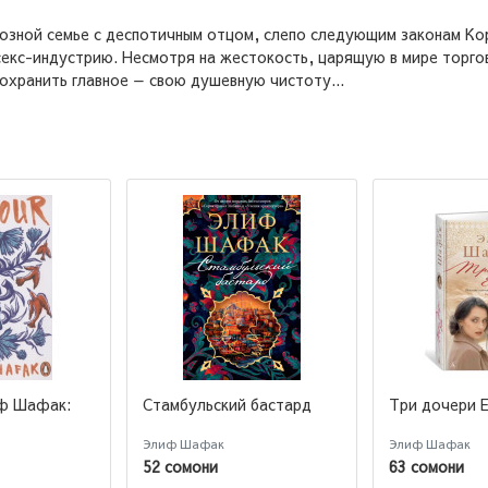
иозной семье с деспотичным отцом, слепо следующим законам Ко
 секс-индустрию. Несмотря на жестокость, царящую в мире торго
сохранить главное — свою душевную чистоту...
иф Шафак:
Стамбульский бастард
Три дочери 
Элиф Шафак
Элиф Шафак
52 сомони
63 сомони