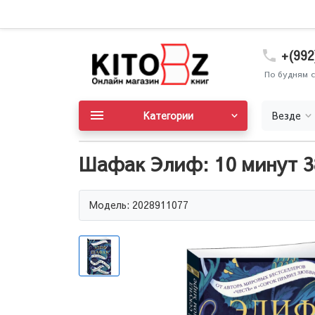
+(992
По будням с
Категории
Везде
Шафак Элиф: 10 минут 38
Модель: 2028911077