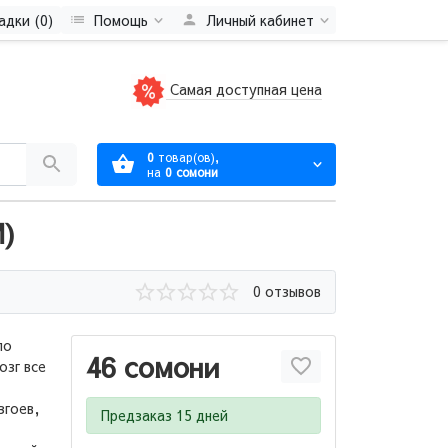
адки (0)
Помощь
Личный кабинет
Самая доступная цена
0
товар(ов),
на
0 сомони
М)
0 отзывов
ло
46 сомони
озг все
згоев,
Предзаказ 15 дней