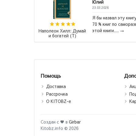
05.04.2026
могу ска
чшая книга всех времен".
цикл, и 
е написаны по шаблону
книга ,,
Маас Сара Дж.:
было как
Стеклянный трон
Помощь
Допо
Доставка
Ак
Рассрочка
По
О KITOBZ-е
Ка
Создан с ♥ в
Girbar
Kitobz.info © 2026