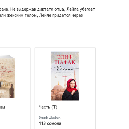
рана. Не выдержав диктата отца, Лейла убегает
вли женским телом, Лейле придется через
Евы
Честь (Т)
Остров про
деревьев
Элиф Шафак
Шафак Элиф
113 сомони
127 сомони