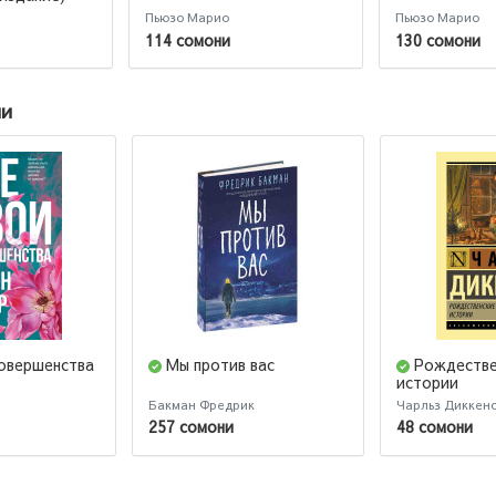
Пьюзо Марио
Пьюзо Марио
114 сомони
130 сомони
ии
совершенства
Мы против вас
Рождестве
истории
Бакман Фредрик
Чарльз Диккен
257 сомони
48 сомони