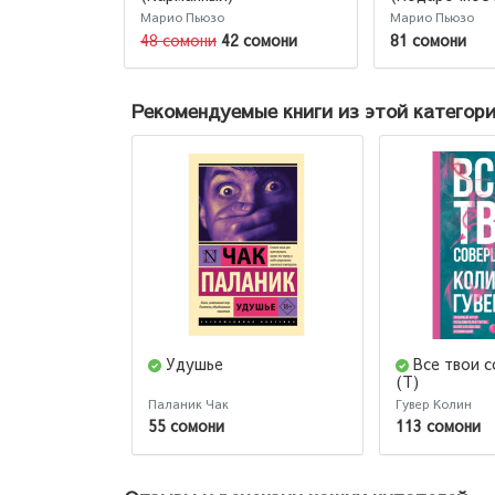
Марио Пьюзо
Марио Пьюзо
48 сомони
42 сомони
81 сомони
Рекомендуемые книги из этой категор
Удушье
Все твои 
(Т)
Паланик Чак
Гувер Колин
55 сомони
113 сомони