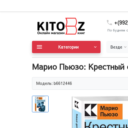
+(992
По будням с
Категории
Везде
Марио Пьюзо: Крестный 
Модель: b6612446