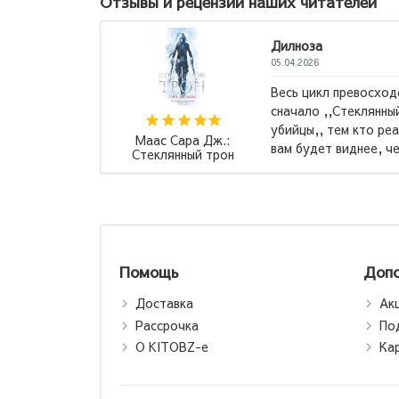
Отзывы и рецензии наших читателей
сходен, но советую читать
нный трон,, а после ,,Клинок
о реально хочет бурю эмоций, так
Александр Куприн:
, через что и с чем ...
→
Гранатовый браслет
Помощь
Допо
Доставка
Ак
Рассрочка
По
О KITOBZ-е
Ка