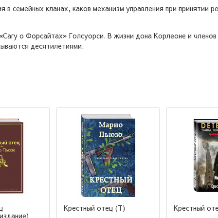
 в семейных кланах, каков механизм управления при принятии р
«Сагу о Форсайтах» Голсуорси. В жизни дона Корлеоне и членов е
адываются десятилетиями.
ц
Крестный отец (Т)
Крестный от
издание)