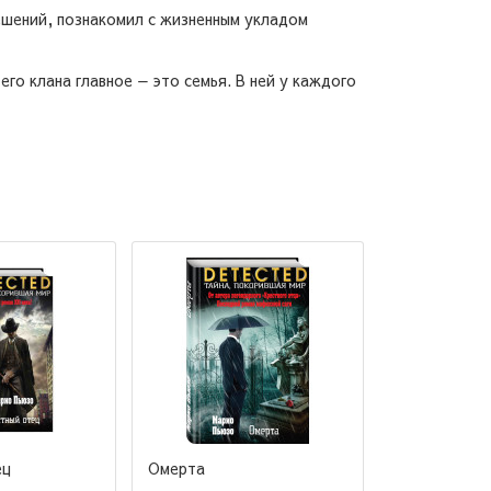
ешений, познакомил с жизненным укладом
го клана главное — это семья. В ней у каждого
ец
Омерта
Крестный от