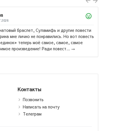
Ахтамзода Мухибулло
09.07.2026
Китоби бехтарин ба ман махкул шуд ва бо нарх
дастрас ❤️...
→
т Кийосаки:
 сарватманд,
ри фақир /
й папа, бедный
а (jahon.tj)
Контакты
Позвонить
Написать на почту
Телеграм