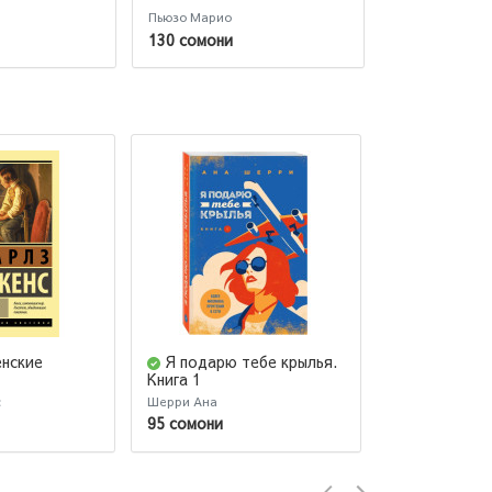
Пьюзо Марио
Марио Пьюзо
130 сомони
111 сомони
нские
Я подарю тебе крылья.
Цветы для
Книга 1
с
Шерри Ана
Дэниел Киз
95 сомони
97 сомони