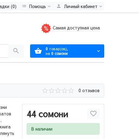
адки (0)
Помощь
Личный кабинет
Самая доступная цена
0
товар(ов),
на
0 сомони
0 отзывов
зни
44 сомони
катов
.
книга
В наличии
глянуть