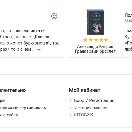
Лола
22.07.2026
Гранатовый браслет, Суламифь и другие повести
Куприна мне лично не понравились. Но вот повесть
«Поединок» теперь моё самое, самое, самое
Робер
любимое произведение! Ради повест...
→
Падари
пада
Богаты
пап
лнительно
Мой кабинет
ции
Вход / Регистрация
дарочные сертификаты
История заказов
рта сайта
KITOBZIK