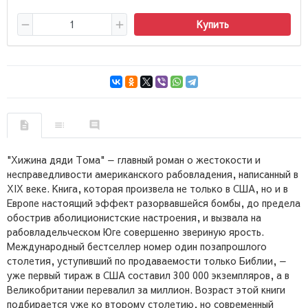
Купить
"Хижина дяди Тома" — главный роман о жестокости и
несправедливости американского рабовладения, написанный в
XIX веке. Книга, которая произвела не только в США, но и в
Европе настоящий эффект разорвавшейся бомбы, до предела
обострив аболиционистские настроения, и вызвала на
рабовладельческом Юге совершенно звериную ярость.
Международный бестселлер номер один позапрошлого
столетия, уступивший по продаваемости только Библии, —
уже первый тираж в США составил 300 000 экземпляров, а в
Великобритании перевалил за миллион. Возраст этой книги
подбирается уже ко второму столетию, но современный