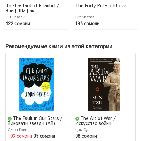
The bastard of Istanbul /
The Forty Rules of Love
Элиф Шафак:
Стамбульский бастард
Elif Shafak
Elif Shafak
122 сомони
135 сомони
Рекомендуемые книги из этой категории
The Fault in Our Stars /
The Art of War /
Виноваты звезды (AB)
Искусство войны
Джон Грин
Цзы Сунь
103 сомони
95 сомони
98 сомони