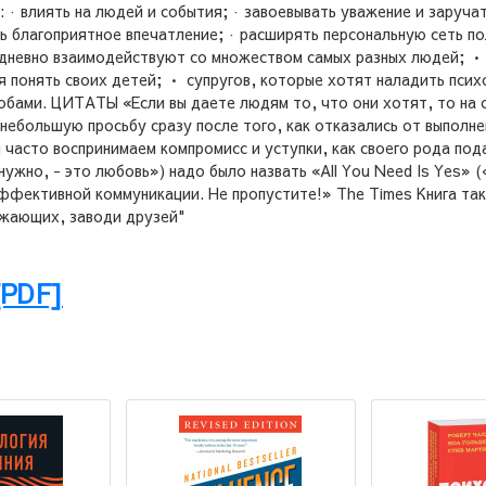
: · влиять на людей и события; · завоевывать уважение и заруча
ть благоприятное впечатление; · расширять персональную сеть
дневно взаимодействуют со множеством самых разных людей; •
понять своих детей; • супругов, которые хотят наладить психо
обами. ЦИТАТЫ «Если вы даете людям то, что они хотят, то на 
небольшую просьбу сразу после того, как отказались от выполн
ы часто воспринимаем компромисс и уступки, как своего рода по
 нужно, - это любовь») надо было назвать «All You Need Is Yes» (
ективной коммуникации. Не пропустите!» The Times Книга такж
ужающих, заводи друзей"
[PDF]