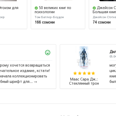
Эгоизм для
50 великих книг по
Джейсон С
психологии
Большая кни
фер
Том Батлер-Боудон
Джейсон Стэтх
166 сомони
74 сомони
что книга классная, у меня есть весь
ла многое из нее. Но последняя
вство пепла,, меня разбила, это
Мария Ремарк:
ть стекло, но ...
→
Возлюби ближнего
своего (М)