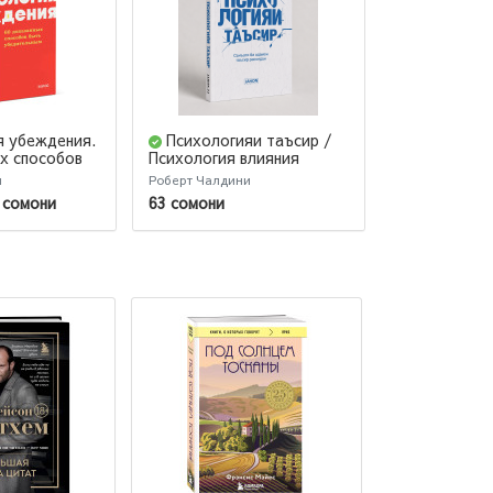
я убеждения.
Психологияи таъсир /
Психология 
Внушай, упр
х способов
Психология влияния
защищайся 
ельным. NEON
(Jahon.tj)
и
Роберт Чалдини
Чалдини Робер
 сомони
63 сомони
78 сомони