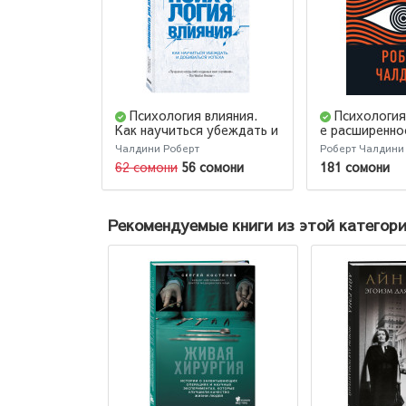
Психология влияния.
Психология
Как научиться убеждать и
е расширенно
добиваться успеха /
Чалдини Роберт
Роберт Чалдини
Influence. The psychology
62 сомони
56 сомони
181 сомони
of persuasion
Рекомендуемые книги из этой категор