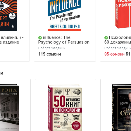
 влияния. 7-
influence: The
Психологи
е издание
Psychology of Persuasion
60 доказанны
/ Психология влияния
быть убедит
Роберт Чалдини
Роберт Чалдин
Pocketbooks
119 сомони
95 сомони
61
ии