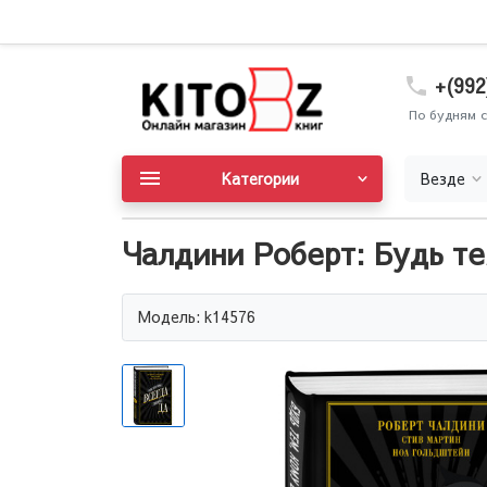
+(992
По будням с
Категории
Везде
Чалдини Роберт: Будь те
Модель: k14576