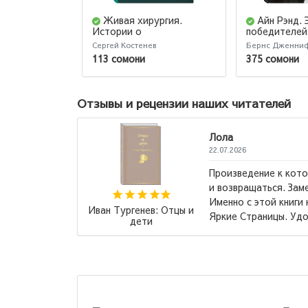
Живая хирургия.
Айн Рэнд. 
Истории о
победителей
захватывающих
Сергей Костенев
Бернс Дженни
операциях и научных
113 сомони
375 сомони
экспериментах, которые
улучшили качество жизни
людей
Отзывы и рецензии наших читателей
Дилноза
05.04.2026
тся возвращаться
могу сказать, 
издание, кстати!
цикл, и я поня
ллекционировать
книга ,,Короле
Маас Сара Дж.:
 для...
→
было как глота
Стеклянный трон