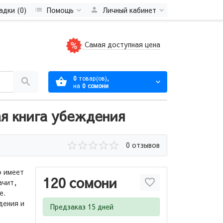
адки (0)
Помощь
Личный кабинет
Самая доступная цена
0
товар(ов),
на
0 сомони
ая книга убеждения
0 отзывов
 имеет
120 сомони
ачит,
е.
дения и
Предзаказ 15 дней