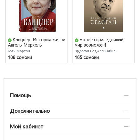
Канцлер. История жизни
Более справедливый
Ангелы Меркель
мир возможен!
Актуальное предложение
Кэти Мартон
Эрдоган Реджеп Тайип
по реформе Организации
106 сомони
165 сомони
Объединенных Наций
Помощь
Дополнительно
Мой кабинет