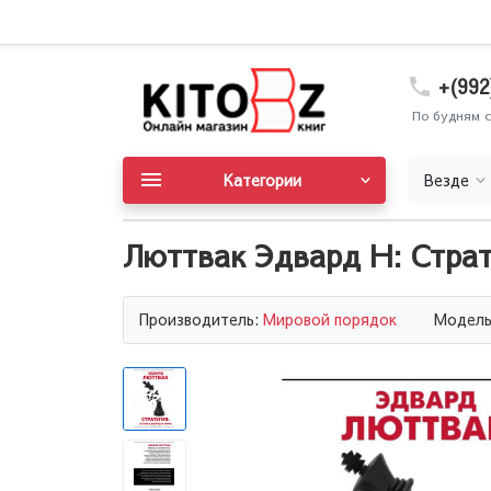
+(992
По будням с
Категории
Везде
Люттвак Эдвард Н: Страт
Производитель:
Мировой порядок
Модель