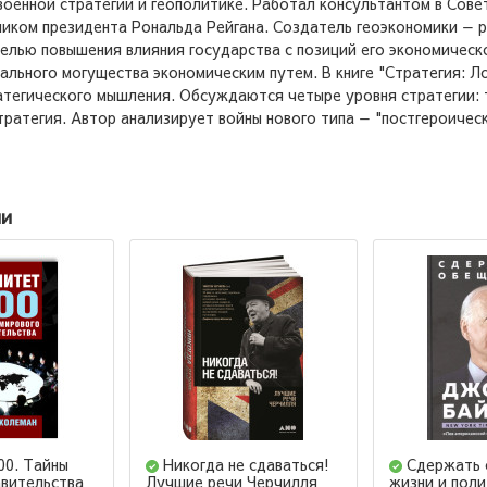
оенной стратегии и геополитике. Работал консультантом в Сове
иком президента Рональда Рейгана. Создатель геоэкономики — р
целью повышения влияния государства с позиций его экономичес
ального могущества экономическим путем. В книге "Стратегия: Ло
атегического мышления. Обсуждаются четыре уровня стратегии: т
тратегия. Автор анализирует войны нового типа — "постгероичес
ии
00. Тайны
Никогда не сдаваться!
Сдержать 
авительства
Лучшие речи Черчилля
жизни и поли