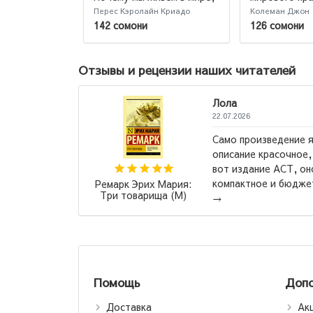
удобном только для
Перес Кэролайн Криадо
Колеман Джон
мужчин. Неравноправие,
142 сомони
126 сомони
основанное на данных.
Отзывы и рецензии наших читателей
Лола
22.07.2026
Само произведение ярко
повести
описание красочное, Ре
т повесть
вот издание АСТ, оно к
амое
компактное и бюджетное
Ремарк Эрих Мария:
Три товарища (М)
→
Помощь
Допо
Доставка
Ак