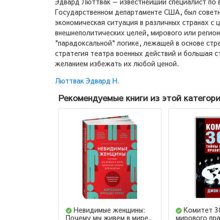
Эдвард Люттвак — известнейший специалист по в
Государственном департаменте США, был советн
экономическая ситуация в различных странах с 
внешнеполитических целей, мирового или регион
"парадоксальной" логике, лежащей в основе стр
стратегия театра военных действий и большая с
желанием избежать их любой ценой.
Люттвак Эдвард Н.
Рекомендуемые книги из этой категор
Невидимые женщины:
Комитет 3
Почему мы живем в мире,
мирового пр