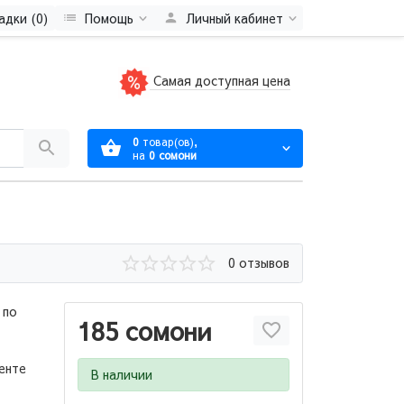
адки (0)
Помощь
Личный кабинет
Самая доступная цена
0
товар(ов),
на
0 сомони
0 отзывов
 по
185 сомони
енте
В наличии