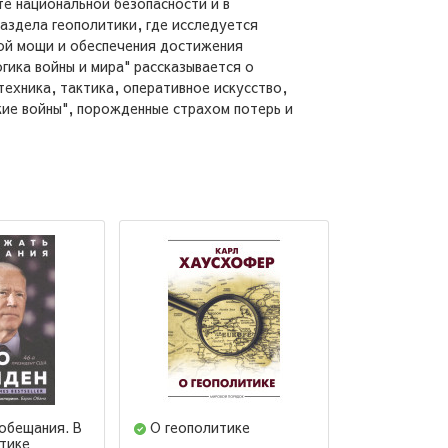
те национальной безопасности и в
аздела геополитики, где исследуется
кой мощи и обеспечения достижения
гика войны и мира" рассказывается о
ехника, тактика, оперативное искусство,
кие войны", порожденные страхом потерь и
обещания. В
О геополитике
Более спр
тике
мир возможе