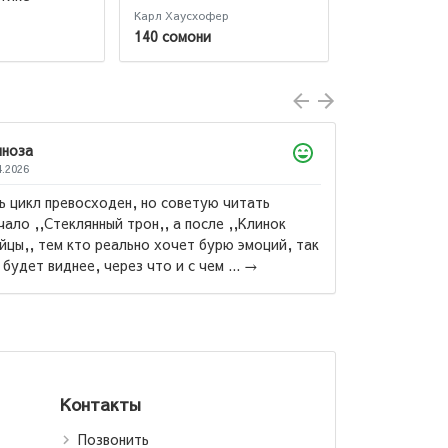
Актуальное 
Карл Хаусхофер
Эрдоган Редже
по реформе 
140 сомони
165 сомони
Объединенны
за
26
икл превосходен, но советую читать
о ,,Стеклянный трон,, а после ,,Клинок
,, тем кто реально хочет бурю эмоций, так
Мария Рем
дет виднее, через что и с чем ...
→
Возлюби бли
своего (
Контакты
Позвонить