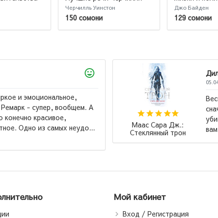
Черчилль Уинстон
Джо Байден
150 сомони
129 сомони
Дилно
05.04.20
е и эмоциональное,
Весь ц
марк - супер, вообщем. А
сначал
онечно красивое,
убийцы
Маас Сара Дж.:
. Одно из самых неудо...
вам бу
Стеклянный трон
лнительно
Мой кабинет
ции
Вход / Регистрация