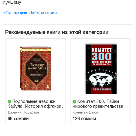
лучшему.
«Однажды» Лаборатория
Рекомендуемые книги из этой категории
Подпольные девочки
Комитет 300. Тайны
Кабула. История афганок,
мирового правительства
которые живут в мужском
Дженни Нордберг
Колеман Джон
обличье. 2-е издание
66 сомони
126 сомони