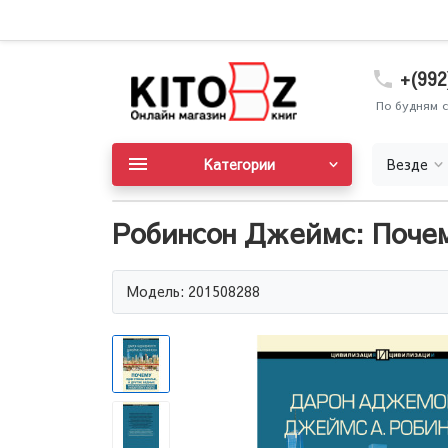
+(992
По будням с
Категории
Везде
Робинсон Джеймс: Почем
Модель: 201508288