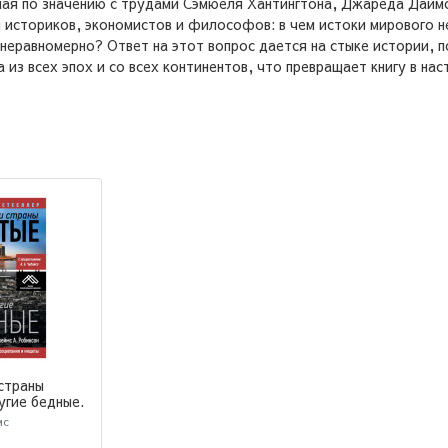
имая по значению с трудами Сэмюеля Хантингтона, Джареда Дай
 историков, экономистов и философов: в чем истоки мирового н
 неравномерно? Ответ на этот вопрос дается на стыке истории, п
из всех эпох и со всех континентов, что превращает книгу в н
страны
угие бедные.
е власти,
мс
и нищеты