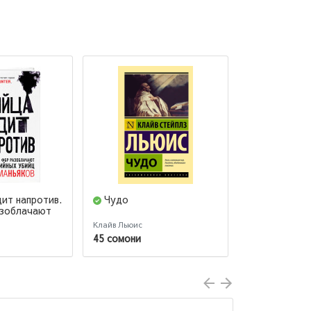
дит напротив.
Чудо
О Китае
азоблачают
йц и
Клайв Льюис
Генри Киссинд
45 сомони
198 сомони