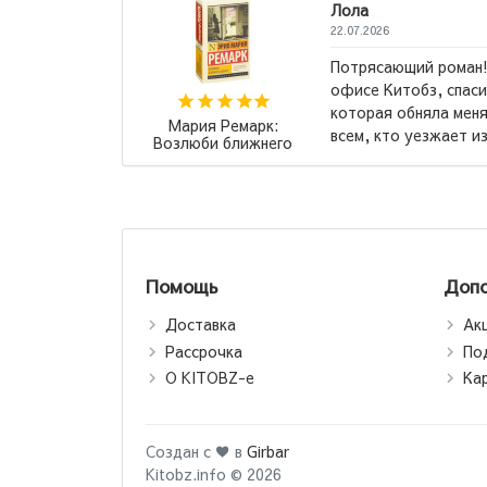
Лола
22.07.2026
Потрясающий роман! Мне его порекомендовали в
офисе Китобз, спасибо вам! Это та самая книга,
которая обняла меня и «поняла». Рекомендую
всем, кто уезжает из родного места...
→
о
Г
Помощь
Допо
Доставка
Ак
Рассрочка
По
О KITOBZ-е
Ка
Создан с ♥ в
Girbar
Kitobz.info © 2026