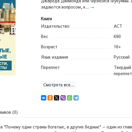
Джареда Даймонда или Фрэнсиса Фукуямы. 
задаются вопросом, к...
→
Книги
Издательство
АСТ
Вес
690
Возраст
16+
Язык издания
Русский
Переплет
Твердый
переплет
Смотреть все...
зывов (0)
 "Почему одни страны богатые, а другие бедные" — один из гла