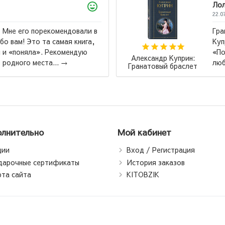
Лола
22.07.2026
Гранатовый браслет, Суламифь и другие 
Куприна мне лично не понравились. Но вот
«Поединок» теперь моё самое, самое, са
Александр Куприн:
любимое произведение! Ради повест...
→
ранатовый браслет
лнительно
Мой кабинет
ции
Вход / Регистрация
дарочные сертификаты
История заказов
рта сайта
KITOBZIK