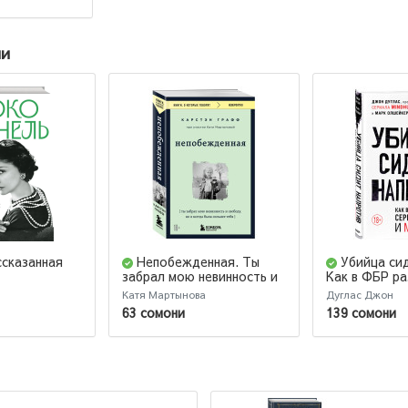
ии
ссказанная
Непобежденная. Ты
Убийца си
забрал мою невинность и
Как в ФБР р
свободу, но я всегда была
серийных уби
Катя Мартынова
Дуглас Джон
сильнее тебя
маньяков
63 сомони
139 сомони