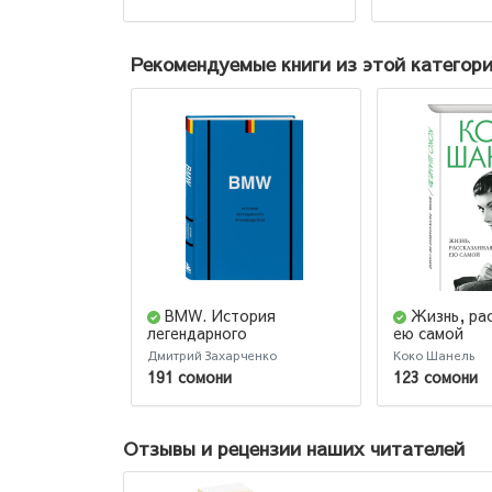
(AB)
Рекомендуемые книги из этой категор
BMW. История
Жизнь, ра
легендарного
ею самой
производителя
Дмитрий Захарченко
Коко Шанель
191 сомони
123 сомони
Отзывы и рецензии наших читателей