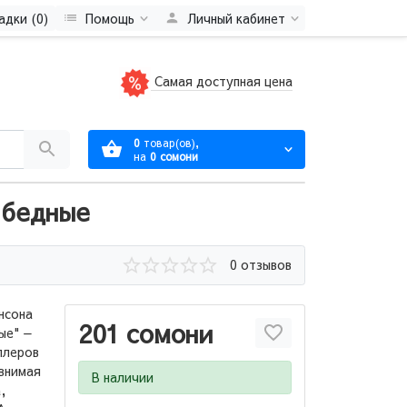
адки (0)
Помощь
Личный кабинет
Самая доступная цена
0
товар(ов),
на
0 сомони
 бедные
0 отзывов
нсона
201 сомони
ые" —
ллеров
авнимая
В наличии
,