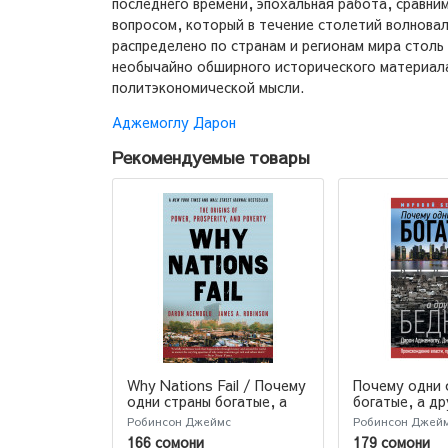
последнего времени, эпохальная работа, сравн
вопросом, который в течение столетий волновал
распределено по странам и регионам мира столь
необычайно обширного исторического материала 
политэкономической мысли.
Аджемоглу Дарон
Рекомендуемые товары
Why Nations Fail / Почему
Почему одни 
одни страны богатые, а
богатые, а др
другие бедные / James
Происхождени
Робинсон Джеймс
Робинсон Джей
Robinson
процветания 
166 сомони
179 сомони