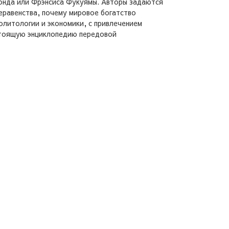
монда или Фрэнсиса Фукуямы. Авторы задаются
еравенства, почему мировое богатство
олитологии и экономики, с привлечением
астоящую энциклопедию передовой