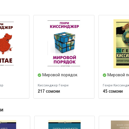
Мировой порядок
Мировой п
ер
Киссинджер Генри
Генри Киссинд
217 сомони
45 сомони
ии