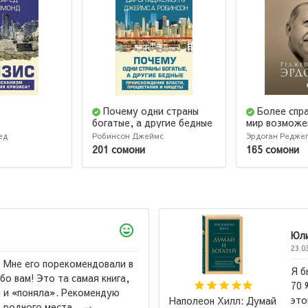
Почему одни страны
Более спр
богатые, а другие бедные
мир возможе
Актуальное 
ед
Робинсон Джеймс
Эрдоган Редже
по реформе 
201 сомони
165 сомони
Объединенны
Юлий
23.03.2026
Я бы назвал эту книгу "Лучшая книга всех времен".
70 % книг по саморазвитие написаны по шаблону
этой книги....
→
умай
И