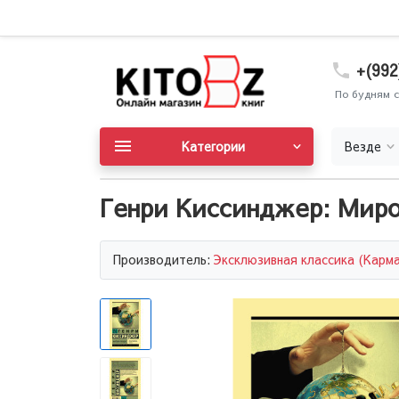
+(992
По будням с
Категории
Везде
Генри Киссинджер: Миро
Производитель:
Эксклюзивная классика (Карм