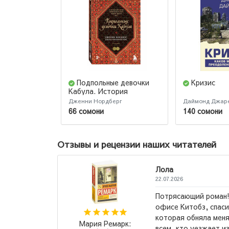
Подпольные девочки
Кризис
Кабула. История
афганок, которые живут
Дженни Нордберг
Даймонд Джар
в мужском обличье. 2-е
66 сомони
140 сомони
издание
Отзывы и рецензии наших читателей
ий роман! Мне его порекомендовали в
бз, спасибо вам! Это та самая книга,
бняла меня и «поняла». Рекомендую
Наполеон Хилл: Д
уезжает из родного места...
→