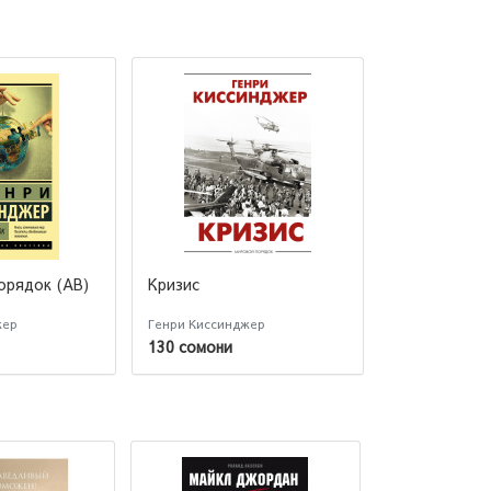
орядок (AB)
Кризис
жер
Генри Киссинджер
130 сомони