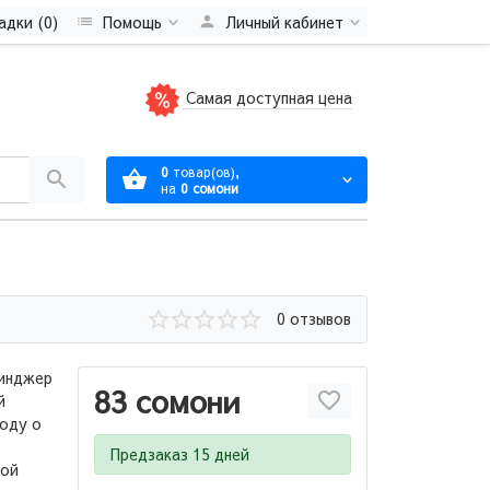
адки (0)
Помощь
Личный кабинет
Самая доступная цена
0
товар(ов),
на
0 сомони
0 отзывов
синджер
83 сомони
й
воду о
Предзаказ 15 дней
ной