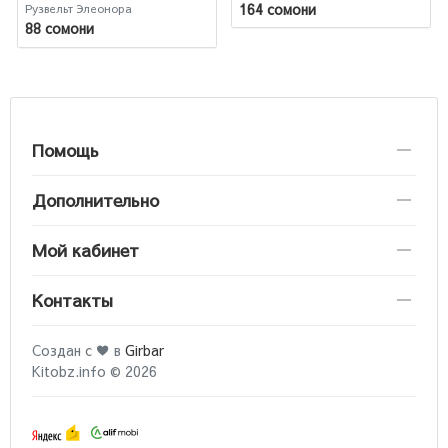
Рузвельт
убийства, безумия,
164 сомони
Рузвельт Элеонора
гламура и жадности /
88 сомони
Gucci
Помощь
Дополнительно
Мой кабинет
Контакты
Создан с ♥ в
Girbar
Kitobz.info © 2026