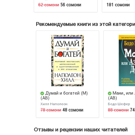
Influence. The psychology
62 сомони
56 сомони
181 сомони
of persuasion
Рекомендуемые книги из этой категор
Думай и богатей (М)
Мани, или 
(AB)
(AB)
Хилл Наполеон
Бодо Шефер
78 сомони
48 сомони
88 сомони
74
Отзывы и рецензии наших читателей