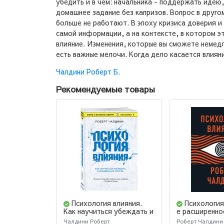
убедить и в чем: начальника - поддержать идею, 
домашнее задание без капризов. Вопрос в друг
больше не работают. В эпоху кризиса доверия 
самой информации, а на контексте, в котором э
влияние. Изменения, которые вы сможете немедл
есть важные мелочи. Когда дело касается влияни
Чалдини Роберт Б.
Рекомендуемые товары
Психология влияния.
Психология
Как научиться убеждать и
е расширенно
добиваться успеха /
Чалдини Роберт
Роберт Чалдини