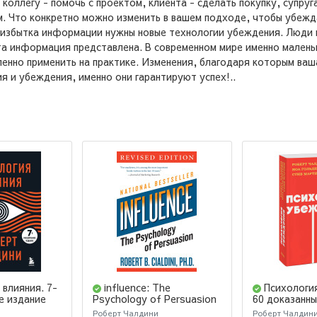
коллегу - помочь с проектом, клиента - сделать покупку, супруг
ом. Что конкретно можно изменить в вашем подходе, чтобы убе
и избытка информации нужны новые технологии убеждения. Люди 
та информация представлена. В современном мире именно малень
енно применить на практике. Изменения, благодаря которым ваш
я и убеждения, именно они гарантируют успех!..
 влияния. 7-
influence: The
Психологи
е издание
Psychology of Persuasion
60 доказанны
/ Психология влияния
быть убедит
Роберт Чалдини
Роберт Чалдин