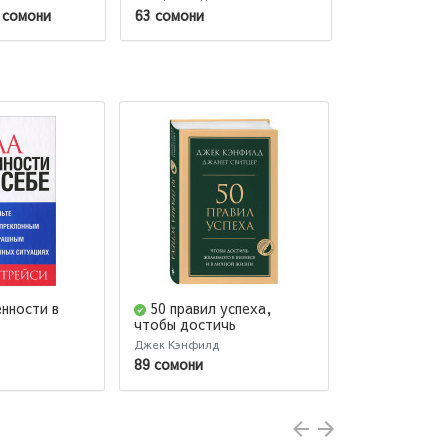
 сомони
63 сомони
78 сомони
нности в
50 правил успеха,
Твой перв
чтобы достичь
бестселлер. 
желаемого в бизнесе и в
роман, пьесу
Джек Кэнфилд
Кристофер Эдж
личной жизни
для фильма 
89 сомони
151 сомони