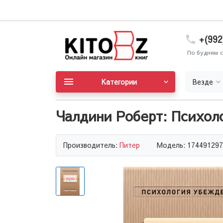
+(992
По будням с
Категории
Везде
Чалдини Роберт: Психол
Производитель:
Питер
Модель: 174491297