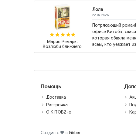
Ахт
09.07.
Мне его порекомендовали в
о вам! Это та самая книга,
Кито
и «поняла». Рекомендую
даст
Роберт Кийосаки:
родного места...
→
Падари сарватманд,
падари фақир /
Богатый папа, бедный
папа (jahon.tj)
Помощь
Допо
Доставка
Ак
Рассрочка
По
О KITOBZ-е
Ка
Создан с ♥ в
Girbar