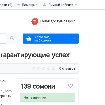
адки (0)
Помощь
Личный кабинет
Самая доступная цена
0
товар(ов),
на
0 сомони
 гарантирующие успех
0 отзывов
жном
139 сомони
о, кого
держать
Нет в наличии
-