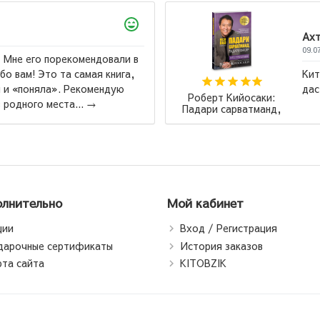
амзода Мухибулло
2026
би бехтарин ба ман махкул шуд ва бо нархи
рас ❤️...
→
Александр 
Гранатовый
лнительно
Мой кабинет
ции
Вход / Регистрация
дарочные сертификаты
История заказов
рта сайта
KITOBZIK