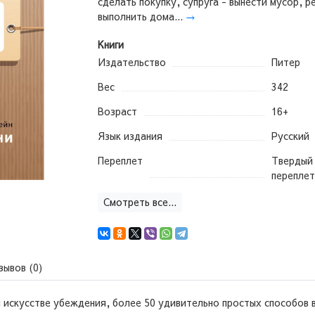
сделать покупку, супруга - вынести мусор, р
выполнить дома...
→
Книги
Издательство
Питер
Вес
342
Возраст
16+
Язык издания
Русский
Переплет
Твердый
переплет
Смотреть все...
зывов (0)
 искусстве убеждения, более 50 удивительно простых способов в