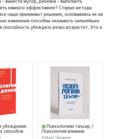
а - вынести мусор, ребенка - выполнить
ждать намного эффективнее? Старые методы
все чаще принимают решения, основываясь не на
кие изменения способны оказывать сильнейшее
а способность убеждать резко возрастет. Это и
я убеждения.
Психологияи таъсир /
Психология 
Внушай, упр
х способов
Психология влияния
защищайся 
ельным. NEON
(Jahon.tj)
и
Роберт Чалдини
Чалдини Робер