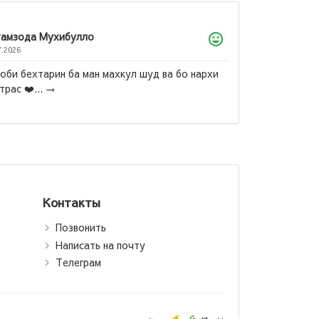
Лола
22.07.2026
Гранатовый браслет, Суламифь и другие повести
Куприна мне лично не понравились. Но вот повесть
«Поединок» теперь моё самое, самое, самое
Куприн:
любимое произведение! Ради повест...
→
 браслет
Контакты
Позвонить
Написать на почту
Телеграм