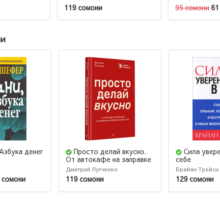
Pocketbooks
119 сомони
95 сомони
61
ии
Азбука денег
Просто делай вкусно.
Сила увере
От автокафе на заправке
себе
до федеральной
Дмитрий Лутченко
Брайан Трейси
франшизной сети Coffee
 сомони
119 сомони
129 сомони
Machine