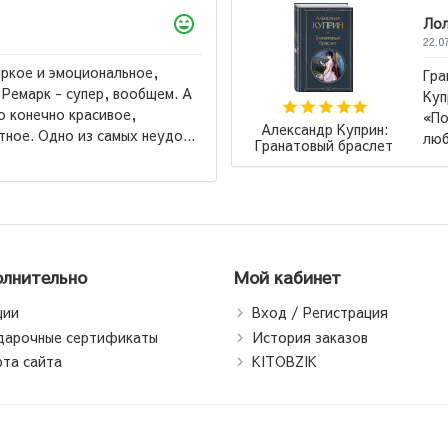
Лола
22.07.2026
Гранатовый браслет, Суламифь и другие повести
Куприна мне лично не понравились. Но вот повесть
«Поединок» теперь моё самое, самое, самое
р Куприн:
любимое произведение! Ради повест...
→
й браслет
лнительно
Мой кабинет
ции
Вход / Регистрация
дарочные сертификаты
История заказов
рта сайта
KITOBZIK