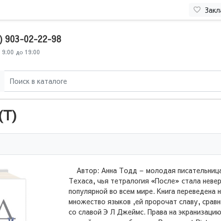
Закл
) 903-02-22-98
 9:00 до 19:00
(Т)
Автор: Анна Тодд – молодая писательница
Техаса, чья тетралогия «После» стала неве
популярной во всем мире. Книга переведена 
множество языков ,ей пророчат славу, срав
со славой Э Л Джеймс. Права на экранизаци