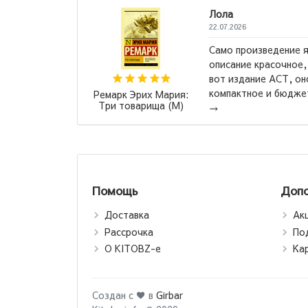
ла
7.2026
о произведение яркое и эмоциональное,
сание красочное, Ремарк - супер, вообщем. А
 издание АСТ, оно конечно красивое,
Александ
пактное и бюджетное. Одно из самых неудо...
Гранатовы
Помощь
Допо
Доставка
Ак
Рассрочка
По
О KITOBZ-е
Ка
Создан с ♥ в
Girbar