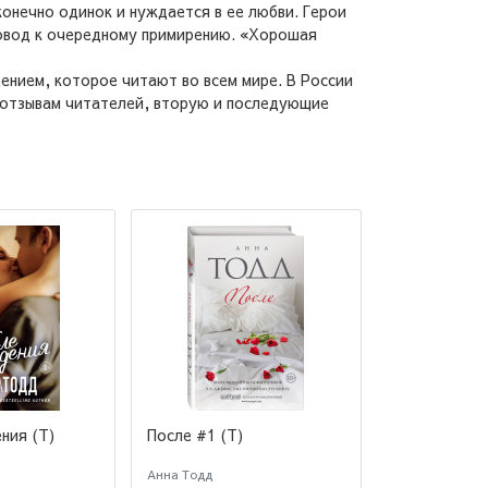
конечно одинок и нуждается в ее любви. Герои
 повод к очередному примирению. «Хорошая
ением, которое читают во всем мире. В России
по отзывам читателей, вторую и последующие
ния (Т)
После #1 (Т)
После паден
Анна Тодд
Анна Тодд