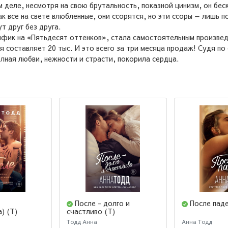
м деле, несмотря на свою брутальность, показной цинизм, он бес
ак все на свете влюбленные, они ссорятся, но эти ссоры — лишь
т друг без друга.
нфик на «Пятьдесят оттенков», стала самостоятельным произвед
ня составляет 20 тыс. И это всего за три месяца продаж! Судя 
олная любви, нежности и страсти, покорила сердца.
После - долго и
После паде
) (Т)
счастливо (Т)
Тодд Анна
Анна Тодд