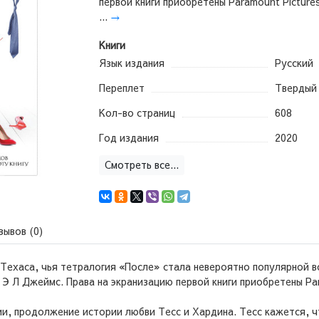
первой книги приобретены Paramount Picture
...
→
Книги
Язык издания
Русский
Переплет
Твердый
Кол-во страниц
608
Год издания
2020
Смотреть все...
зывов (0)
ехаса, чья тетралогия «После» стала невероятно популярной во
 Э Л Джеймс. Права на экранизацию первой книги приобретены Par
ии, продолжение истории любви Тесс и Хардина. Тесс кажется, ч