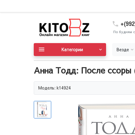
+(992
По будням с
Категории
Везде
Анна Тодд: После ссоры 
Модель: k14924