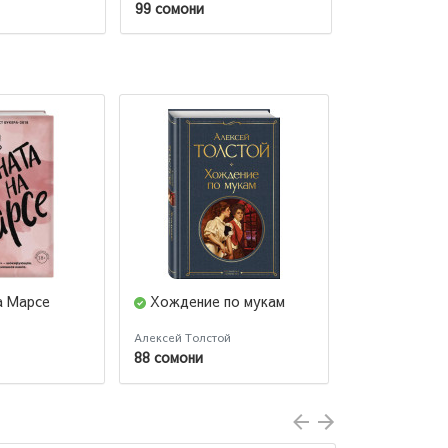
99 сомони
127 сомони
а Марсе
Хождение по мукам
Нет воспо
тебя
Алексей Толстой
Эльчин Сафарл
88 сомони
99 сомони