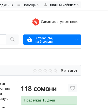
адки (0)
Помощь
Личный кабинет
Самая доступная цена
0
товар(ов),
на
0 сомони
0 отзывов
 из
118 сомони
роятно
на
нимую
Предзаказ 15 дней
ю