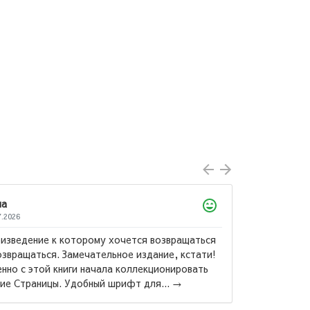
е к которому хочется возвращаться
ся. Замечательное издание, кстати!
й книги начала коллекционировать
Ремарк Эрих Мария
ицы. Удобный шрифт для...
→
Три товарища (М)