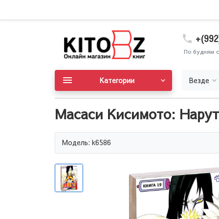
+(992
По будням с
Категории
Везде
Масаси Кисимото: Наруто
Модель: k6586