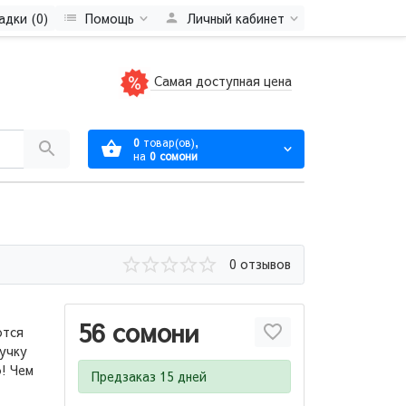
адки (0)
Помощь
Личный кабинет
Самая доступная цена
0
товар(ов),
на
0 сомони
0 отзывов
56 сомони
ются
ручку
! Чем
Предзаказ 15 дней