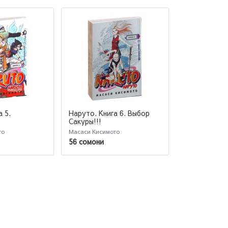
 5.
Наруто. Книга 6. Выбор
Наруто. Книг
Сакуры!!!
путь!!!
то
Масаси Кисимото
Масаси Кисимо
56 сомони
56 сомони