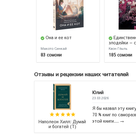
Она и ее кот
Единствен
злодейки — с
Макото Синкай
Квон Гёыль
83 сомони
185 сомони
Отзывы и рецензии наших читателей
Юлий
23.03.2026
Я бы назвал эту книгу "Лучшая
70 % книг по саморазвитие на
так
этой книги....
→
Наполеон Хилл: Думай
и богатей (Т)