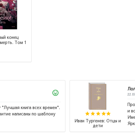
ный конец
мерть. Том 1
Лола
22.07.2026
Произведени
 книга всех времен".
и возвращать
писаны по шаблону
Именно с это
Иван Тургенев: Отцы и
Яркие Стран
дети