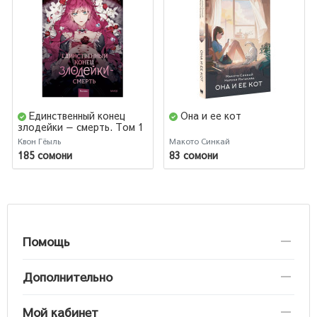
Единственный конец
Она и ее кот
злодейки — смерть. Том 1
Квон Гёыль
Макото Синкай
185 сомони
83 сомони
Помощь
Дополнительно
Мой кабинет