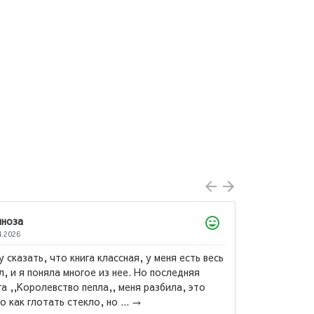
Дил
05.04
га классная, у меня есть весь
Весь
ое из нее. Но последняя
снач
епла,, меня разбила, это
убий
Маас Сара Дж.:
ло, но ...
→
вам 
Стеклянный трон