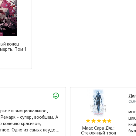
ный конец
мерть. Том 1
Дилноза
05.04.2026
ьное,
могу сказать, что кни
вообщем. А
цикл, и я поняла мног
е,
книга ,,Королевство п
Маас Сара Дж.:
х неудо...
было как глотать стек
Стеклянный трон