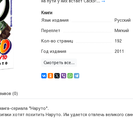
на пути у них встает Саскэ!...
→
Книги
Язык издания
Русский
Переплет
Мягкий
Кол-во страниц
192
Год издания
2011
Смотреть все...
зывов (0)
анга-сериала "Наруто".
гаки хотят похитить Наруто. Им удается отвлечь великого санн