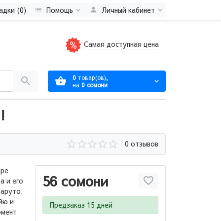
адки (0)
Помощь
Личный кабинет
Самая доступная цена
0
товар(ов),
на
0 сомони
!
0 отзывов
ире
56 сомони
а и его
Наруто.
йю и
Предзаказ 15 дней
омент