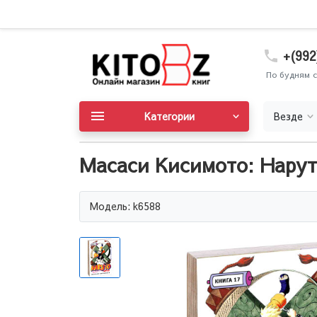
+(992
По будням с
Категории
Везде
Масаси Кисимото: Нарут
Модель: k6588