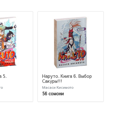
 5.
Наруто. Книга 6. Выбор
Наруто. Книг
Сакуры!!!
путь!!!
то
Масаси Кисимото
Масаси Кисимо
56 сомони
56 сомони