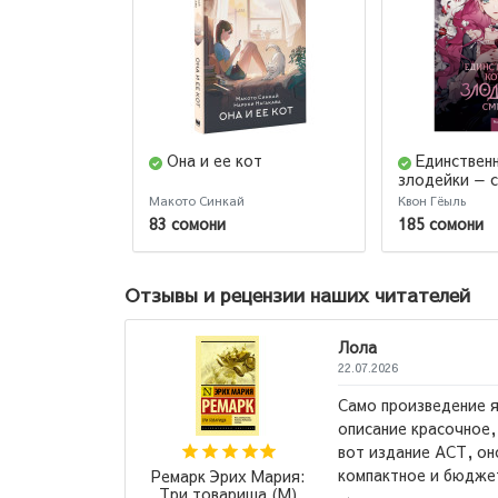
Она и ее кот
Единствен
злодейки — с
Макото Синкай
Квон Гёыль
83 сомони
185 сомони
Отзывы и рецензии наших читателей
Лола
22.07.2026
Само произведение яркое и эмоционал
описание красочное, Ремарк - супер, 
вот издание АСТ, оно конечно красиво
компактное и бюджетное. Одно из самы
Ремарк Эрих Мария:
Три товарища (М)
→