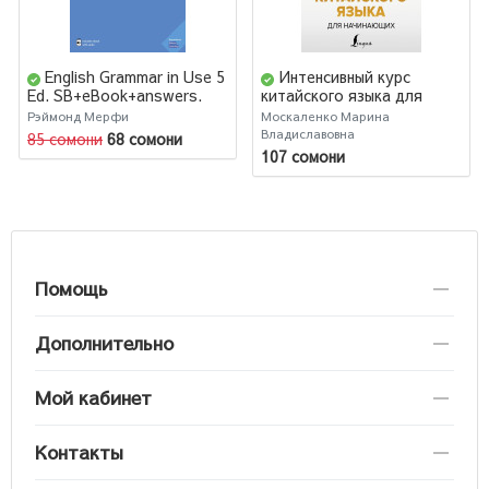
English Grammar in Use 5
Интенсивный курс
Ed. SB+eBook+answers.
китайского языка для
Raymond Murphy
начинающих
Рэймонд Мерфи
Москаленко Марина
Владиславовна
85 сомони
68 сомони
107 сомони
Помощь
Дополнительно
Мой кабинет
Контакты