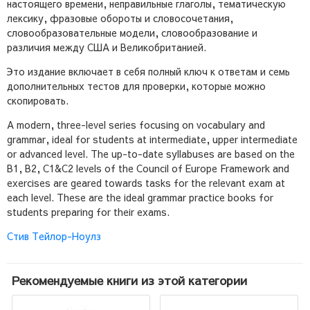
настоящего времени, неправильные глаголы, тематическую
лексику, фразовые обороты и словосочетания,
словообразовательные модели, словообразование и
различия между США и Великобританией.
Это издание включает в себя полный ключ к ответам и семь
дополнительных тестов для проверки, которые можно
скопировать.
A modern, three-level series focusing on vocabulary and
grammar, ideal for students at intermediate, upper intermediate
or advanced level. The up-to-date syllabuses are based on the
B1, B2, C1&C2 levels of the Council of Europe Framework and
exercises are geared towards tasks for the relevant exam at
each level. These are the ideal grammar practice books for
students preparing for their exams.
Стив Тейлор-Ноулз
Рекомендуемые книги из этой категории