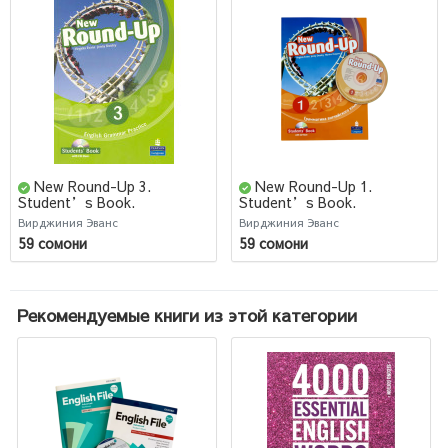
New Round-Up 3.
New Round-Up 1.
Student’s Book.
Student’s Book.
Грамматика английского
Грамматика английского
Вирджиния Эванс
Вирджиния Эванс
языка / Russian Edition with
языка / Russian Edition with
59 сомони
59 сомони
CD-Rom/ 6 edition
CD-Rom/ 6 edition
Рекомендуемые книги из этой категории