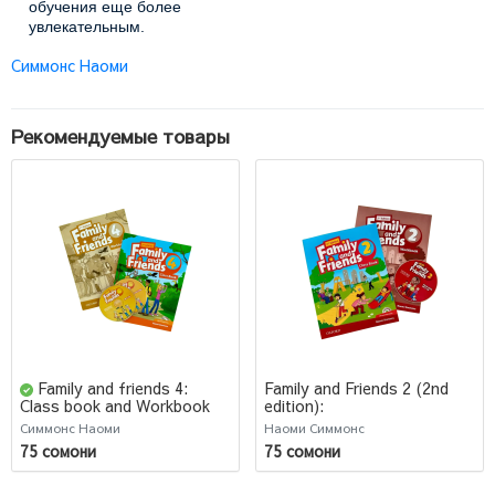
обучения еще более
увлекательным.
Симмонс Наоми
Рабочая тетрадь с CD
позволит ученикам закрепить
полученные знания и навыки,
выполняя разнообразные
Рекомендуемые товары
упражнения. Авторы
Дрисколл Лиз и Тэмзин
Томсон предложат учебный
материал, который поможет
школьникам достичь высоких
результатов в изучении
английского языка.
Не упустите возможность
приобрести этот
удивительный комплект для
вашего ребенка и обеспечить
ему эффективное изучение
Family and friends 4:
Family and Friends 2 (2nd
edition):
Class book and Workbook
английского языка. Family
Учебник+Тетрадь+CD
and Friends 3 - это надежный
Симмонс Наоми
Наоми Симмонс
помощник на пути к
75 сомони
75 сомони
владению английским
языком!