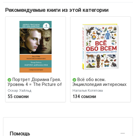
Рекомендуемые книги из этой категории
Портрет Дориана Грея.
Всё обо всем.
Уровень 4 = The Picture of
Энциклопедия интересных
Dorian Gray
фактов
Оскар Уайльд
Наталья Котятова
55 сомони
134 сомони
Помощь