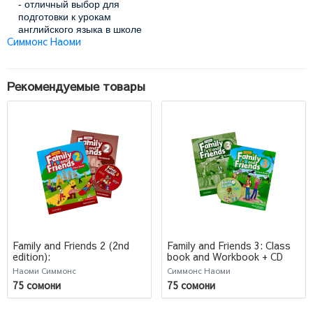
- отличный выбор для
подготовки к урокам
английского языка в школе
Симмонс Наоми
или дома. Приобретите его
сейчас по выгодной цене на
нашей распродаже и
обеспечьте своему ребенку
Рекомендуемые товары
качественное образование и
развитие!
Family and Friends 2 (2nd
Family and Friends 3: Class
edition):
book and Workbook + CD
Учебник+Тетрадь+CD
Наоми Симмонс
Симмонс Наоми
75 сомони
75 сомони