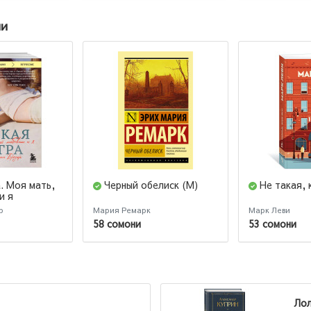
ии
. Моя мать,
Черный обелиск (М)
Не такая, 
и я
р
Мария Ремарк
Марк Леви
58 сомони
53 сомони
Ло