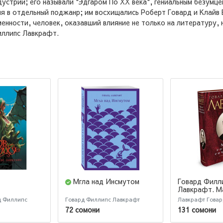
устрии; его называли "Эдгаром По ХХ века", гениальным безумце
я в отдельный поджанр; им восхищались Роберт Говард и Клайв 
нности, человек, оказавший влияние не только на литературу, н
иллипс Лавкрафт.
Мгла над Инсмутом
Говард Филл
Лавкрафт. М
собрание со
д Филлипс
Говард Филлипс Лавкрафт
Лавкрафт Гова
72 сомони
131 сомони