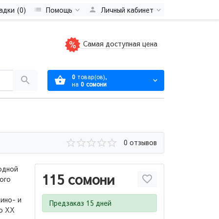
адки (0)
Помощь
Личный кабинет
Самая доступная цена
0
товар(ов),
на
0 сомони
0 отзывов
 одной
115 сомони
вого
ино- и
Предзаказ 15 дней
По ХХ