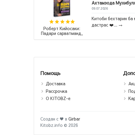
Ахтамзода Мухибул
09.07.2026
сех времен".
Китоби бехтарин ба 
о шаблону
дастрас ❤️...
→
Роберт Кийосаки:
Падари сарватманд,
падари фақир /
Богатый папа, бедный
папа (jahon.tj)
Помощь
Допо
Доставка
Ак
Рассрочка
По
О KITOBZ-е
Ка
Создан с ♥ в
Girbar
Kitobz.info © 2026