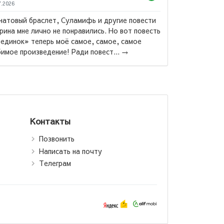
7.2026
натовый браслет, Суламифь и другие повести
рина мне лично не понравились. Но вот повесть
единок» теперь моё самое, самое, самое
Мария Р
имое произведение! Ради повест...
→
Возлюби 
своег
Контакты
Позвонить
Написать на почту
Телеграм