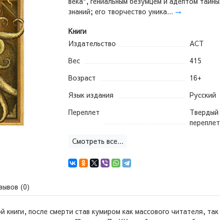
века", гениальным безумцем и адептом тайны
знаний; его творчество уника...
→
Книги
Издательство
АСТ
Вес
415
Возраст
16+
Язык издания
Русский
Переплет
Твердый
переплет
Смотреть все...
зывов (0)
й книги, после смерти став кумиром как массового читателя, так