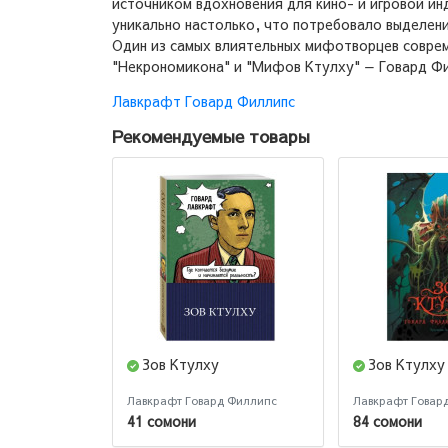
источником вдохновения для кино- и игровой инд
уникально настолько, что потребовало выделени
Один из самых влиятельных мифотворцев совреме
"Некрономикона" и "Мифов Ктулху" — Говард Ф
Лавкрафт Говард Филлипс
Рекомендуемые товары
Зов Ктулху
Зов Ктулху
Лавкрафт Говард Филлипс
Лавкрафт Говар
41 сомони
84 сомони