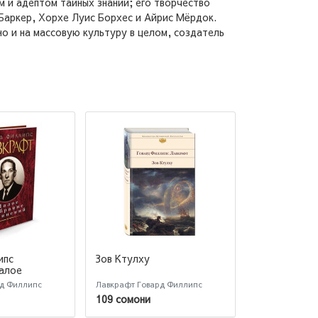
м и адептом тайных знаний; его творчество
Баркер, Хорхе Луис Борхес и Айрис Мёрдок.
о и на массовую культуру в целом, создатель
ипс
Зов Ктулху
Хребты Без
алое
чинений
рд Филлипс
Лавкрафт Говард Филлипс
Лавкрафт Гова
109 сомони
136 сомони