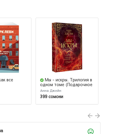
как все
Мы - искры. Трилогия в
Хрупкое р
одном томе (Подарочное
Книга 2
издание)
Анна Джейн
Шерри Ана
399 сомони
103 сомони
ла