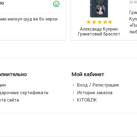
ло
22.0
Гра
ман махкул шуд ва бо нархи
Куп
«По
Александр Куприн:
люб
Гранатовый браслет
лнительно
Мой кабинет
ции
Вход / Регистрация
дарочные сертификаты
История заказов
рта сайта
KITOBZIK