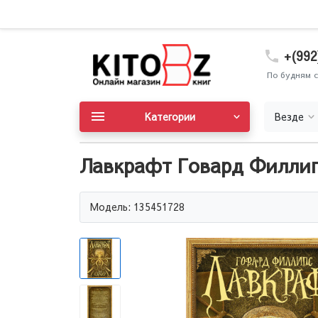
+(992
По будням с
Категории
Везде
Лавкрафт Говард Филлип
Модель: 135451728