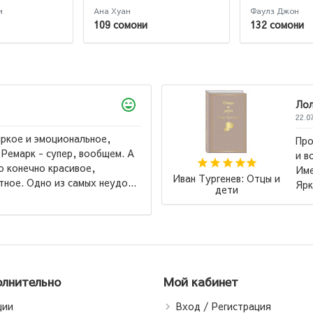
и
Ана Хуан
Фаулз Джон
109 сомони
132 сомони
Ло
22.0
ркое и эмоциональное,
Про
 Ремарк - супер, вообщем. А
и в
о конечно красивое,
Име
Иван Тургенев: Отцы и
ное. Одно из самых неудо...
Ярк
дети
лнительно
Мой кабинет
ции
Вход / Регистрация