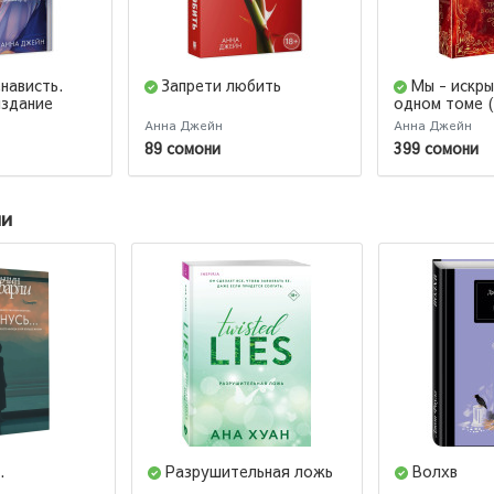
нависть.
Запрети любить
Мы - искры
издание
одном томе 
издание)
Анна Джейн
Анна Джейн
89 сомони
399 сомони
ии
.
Разрушительная ложь
Волхв