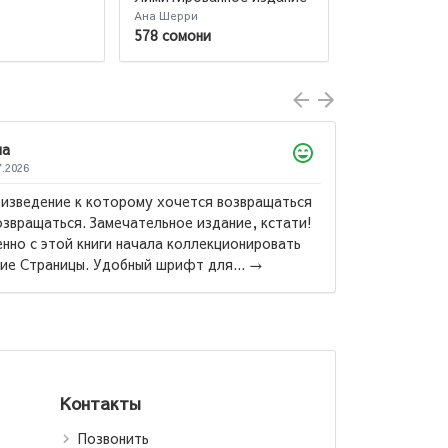
трилогии
Ана Шерри
Уолш Хлоя
578 сомони
163 сомони
ла
7.2026
изведение к которому хочется возвращаться
озвращаться. Замечательное издание, кстати!
нно с этой книги начала коллекционировать
Маас Са
ие Страницы. Удобный шрифт для...
→
Стеклянн
Контакты
Позвонить