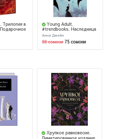
. Трилогия в
Young Adult.
Тайна чер
(Подарочное
#trendbooks. Наследница
черного дракона
Анна Джейн
Анна Джейн
98 сомони
75 сомони
98 сомони
7
Хрупкое равновесие.
Зацепить 1
Лимитированное издание