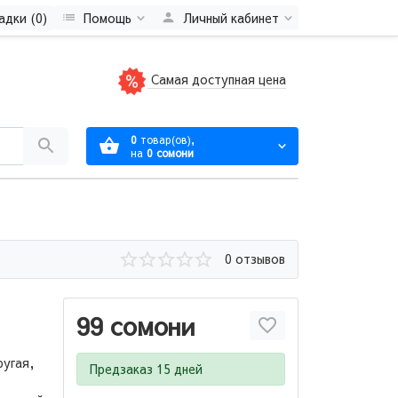
адки (0)
Помощь
Личный кабинет
Самая доступная цена
0
товар(ов),
на
0 сомони
0 отзывов
99 сомони
ругая,
Предзаказ 15 дней