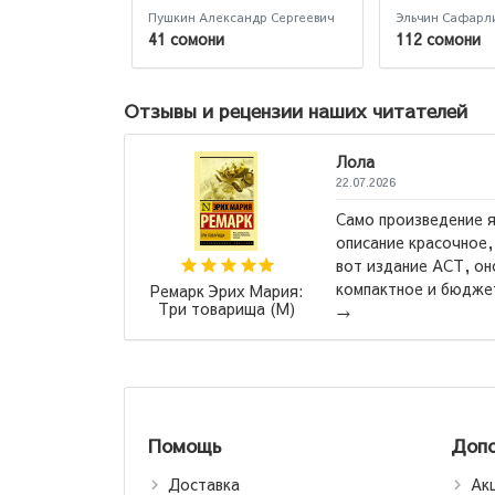
Пушкин Александр Сергеевич
Эльчин Сафарл
41 сомони
112 сомони
Отзывы и рецензии наших читателей
Лола
22.07.2026
Само произведение я
ендовали в
описание красочное,
мая книга,
вот издание АСТ, он
комендую
компактное и бюджет
Ремарк Эрих Мария:
.
→
Три товарища (М)
→
Помощь
Допо
Доставка
Ак