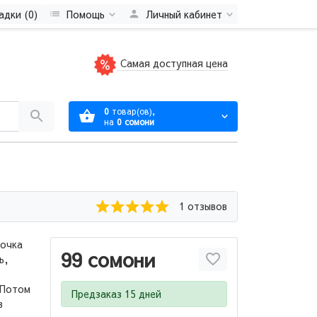
адки (0)
Помощь
Личный кабинет
Самая доступная цена
0
товар(ов),
на
0 сомони
1 отзывов
рочка
99 сомони
ь,
 Потом
Предзаказ 15 дней
в