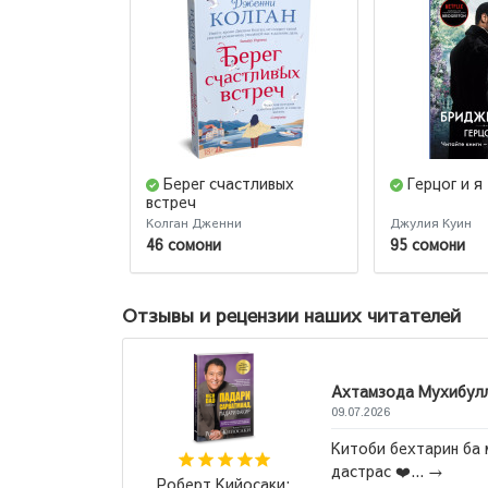
Берег счастливых
Герцог и я
встреч
Колган Дженни
Джулия Куин
46 сомони
95 сомони
Отзывы и рецензии наших читателей
Ахтамзода Мухибулло
09.07.2026
ащаться
 кстати!
Китоби бехтарин ба ман
ровать
дастрас ❤️...
→
Роберт Кийосаки: