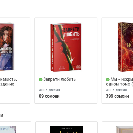
нависть.
Запрети любить
Мы - искры
издание
одном томе 
издание)
Анна Джейн
Анна Джейн
89 сомони
399 сомони
ии