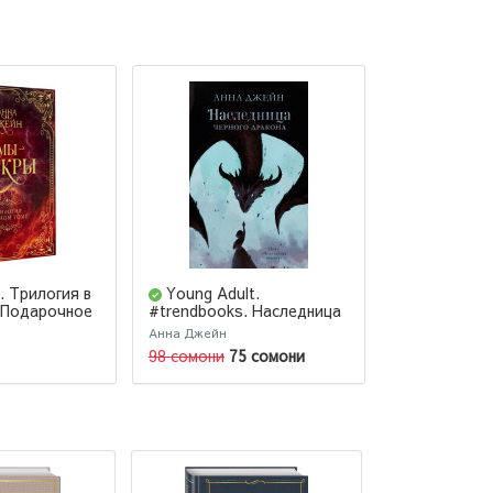
. Трилогия в
Young Adult.
Тайна чер
(Подарочное
#trendbooks. Наследница
черного дракона
Анна Джейн
Анна Джейн
98 сомони
75 сомони
98 сомони
7