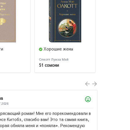
ти
Хорошие жены
Хижина
Олкотт Луиза Мэй
Уильям Янг
51 сомони
59 сомони
26
ающий роман! Мне его порекомендовали в
Китобз, спасибо вам! Это та самая книга,
я обняла меня и «поняла». Рекомендую
Александр Ку