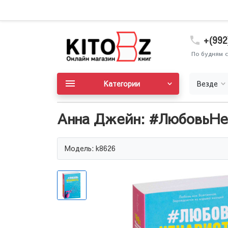
+(992
По будням с
Категории
Везде
Анна Джейн: #ЛюбовьНе
Модель: k8626