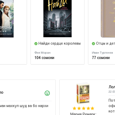
Найди сердце королевы
Отцы и де
Фэя Моран
Иван Тургенев
104 сомони
77 сомони
Лола
22.07.20
Потряс
 махкул шуд ва бо нархи
офисе 
котора
Мария Ремарк: