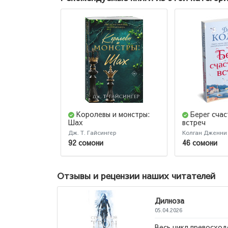
Королевы и монстры:
Берег сча
Шах
встреч
Дж. Т. Гайсингер
Колган Дженни
92 сомони
46 сомони
Отзывы и рецензии наших читателей
лноза
4.2026
ь цикл превосходен, но советую читать