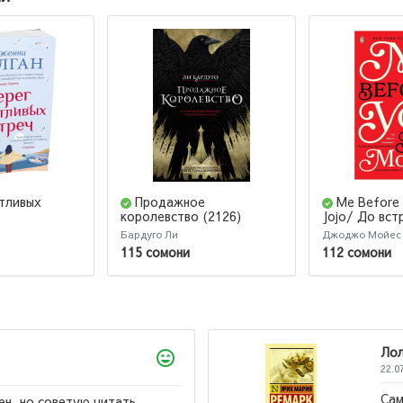
стливых
Продажное
Me Before
королевство (2126)
Jojo/ До вст
Бардуго Ли
Джоджо Мойес
115 сомони
112 сомони
Лола
22.07.2026
Само произведение яркое и эмоциональное,