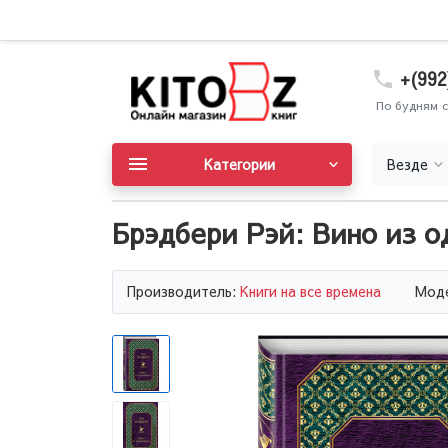
+(992
По будням с
Категории
Везде
Брэдбери Рэй: Вино из о
Производитель:
Книги на все времена
Моде