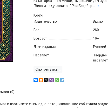
из которых — ты живой, ты дышишь, ты чувс
"Вино из одуванчиков" Рэя Брэдбер...
→
Книги
Издательство
Эксмо
Вес
260
Возраст
16+
Язык издания
Русский
Переплет
Твердый
переплет
Смотреть все...
зывов (0)
ика и проживите с ним одно лето, наполненное событиями радос