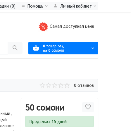
адки (0)
Помощь
Личный кабинет
Самая доступная цена
0
товар(ов),
на
0 сомони
0 отзывов
50 сомони
ьными,
ждый
Предзаказ 15 дней
главное