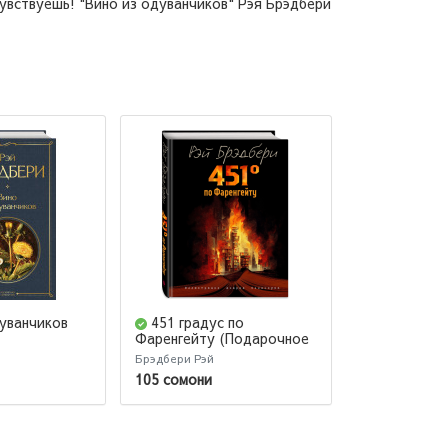
увствуешь! "Вино из одуванчиков" Рэя Брэдбери
дуванчиков
451 градус по
Вино из о
Фаренгейту (Подарочное
издание)
Брэдбери Рэй
Брэдбери Рэй
105 сомони
79 сомони