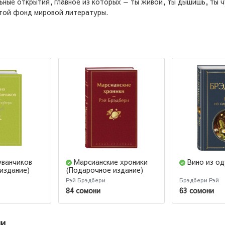
ные открытия, главное из которых — ты живой, ты дышишь, ты ч
отой фонд мировой литературы.
уванчиков
Марсианские хроники
Вино из о
издание)
(Подарочное издание)
Рэй Брэдбери
Брэдбери Рэй
84 сомони
63 сомони
ии