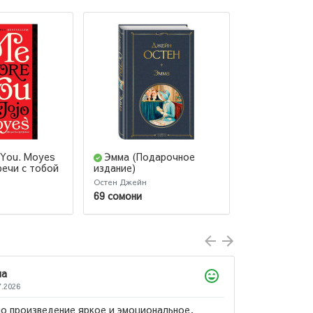
 You. Moyes
Эмма (Подарочное
Доводы ра
речи с тобой
издание)
Остен Джейн
Остен Джейн
69 сомони
55 сомони
Дилноза
05.04.2026
могу сказать, что книга классная,