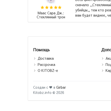
чало ,,Стеклянный трон,, а после ,,Клинок
йцы,, тем кто реально хочет бурю эмоций, так
Ремарк Эр
 будет виднее, через что и с чем ...
→
Три това
Помощь
Допо
Доставка
Ак
Рассрочка
По
О KITOBZ-е
Ка
Создан с ♥ в
Girbar
Kitobz.info © 2026