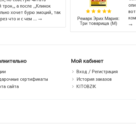
описание красочное, Ремарк - супер, вообщем. А
вот издание АСТ, оно конечно красивое,
компактное и бюджетное. Одно из самых неудо...
их Мария:
рища (М)
→
лнительно
Мой кабинет
ции
Вход / Регистрация
дарочные сертификаты
История заказов
рта сайта
KITOBZIK