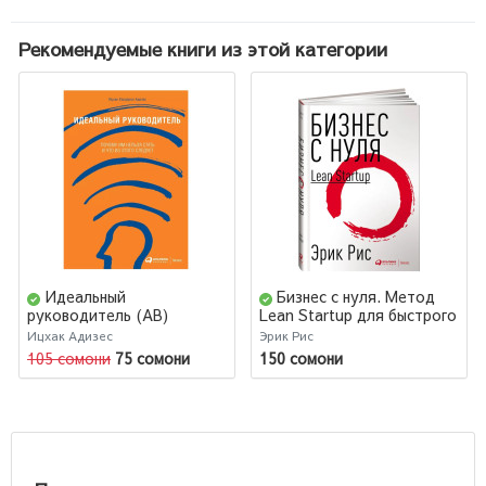
Рекомендуемые книги из этой категории
Идеальный
Бизнес с нуля. Метод
руководитель (AB)
Lean Startup для быстрого
тестирования идей и
Ицхак Адизес
Эрик Рис
выбора бизнес-модели
105 сомони
75 сомони
150 сомони