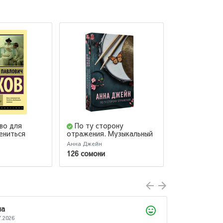
во для
По ту сторону
Рассвет Ж
ениться
отражения. Музыкальный
приворот
Анна Джейн
Сьюзен Коллин
126 сомони
68 сомони
Юлий