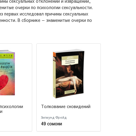
ины сексуальных отклонений и извращений,
енитые очерки по психологии сексуальности.
из первых исследовал причины сексуальных
енности. В сборнике — знаменитые очерки по
 психологии
Толкование сновидений
Малое собр
сочинений
ти
Зигмунд Фрейд
Зигмунд Фрейд
49 сомони
103 сомони