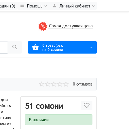
адки (0)
Помощь
Личный кабинет
Самая доступная цена
0
товар(ов),
на
0 сомони
0 отзывов
идеи
51 сомони
работы
 и
истину
В наличии
ним из