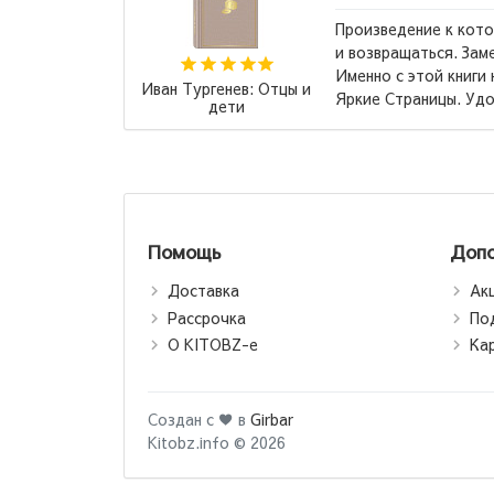
которому хочется возвращаться
 Замечательное издание, кстати!
ниги начала коллекционировать
Ремарк Эрих Мария:
 Удобный шрифт для...
→
Три товарища (М)
Помощь
Допо
Доставка
Ак
Рассрочка
По
О KITOBZ-е
Ка
Создан с ♥ в
Girbar
Kitobz.info © 2026