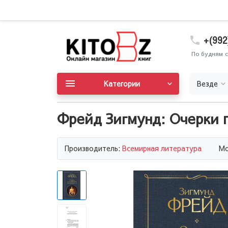
+(992
По будням с
Категории
Везде
Фрейд Зигмунд: Очерки 
Производитель:
Всемирная литература
Мо