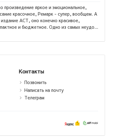
23.03.2026
Я бы назвал эту книгу "Лучшая книга всех време
70 % книг по саморазвитие написаны по шаблон
этой книги....
→
н Хилл: Думай
огатей (Т)
Контакты
Позвонить
Написать на почту
Телеграм