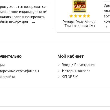
Само произведение яркое и эмоциональное,
описание красочное, Ремарк - супер, вообщем. А
вот издание АСТ, оно конечно красивое,
Наполео
компактное и бюджетное. Одно из самых неудо...
и б
→
лнительно
Мой кабинет
ции
Вход / Регистрация
дарочные сертификаты
История заказов
рта сайта
KITOBZIK