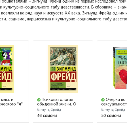
 обывателями – Зигмунд Фрейд одним из первых исследовал прич
 и культурно-социального табу девственности. В сборнике – знам
 повлияли на ряд наук и искусств XX века, Зигмунд Фрейд одним 
сти, садизма, нарциссизма и культурно-социального табу девств
 масс и
Психопатология
Очерки по
ческого "я"
обыденной жизни. О
сексуальнос
сновидении (новый
Зигмунд Фрейд
Зигмунд Фрейд
перевод)
46 сомони
50 сомони