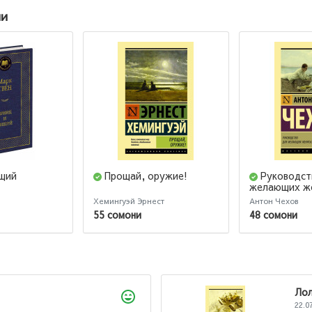
ии
ищий
Прощай, оружие!
Руководст
желающих ж
Хемингуэй Эрнест
Антон Чехов
55 сомони
48 сомони
Лола
22.07.2026