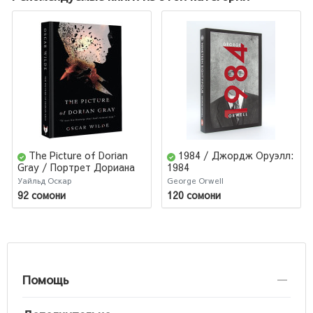
The Picture of Dorian
1984 / Джордж Оруэлл:
Gray / Портрет Дориана
1984
Грея
Уайльд Оскар
George Orwell
92 сомони
120 сомони
Помощь