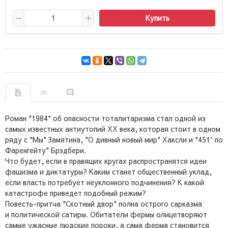
Купить
Роман "1984" об опасности тоталитаризма стал одной из
самых известных антиутопий XX века, которая стоит в одном
ряду с "Мы" Замятина, "О дивный новый мир" Хаксли и "451° по
Фаренгейту" Брэдбери.
Что будет, если в правящих кругах распространятся идеи
фашизма и диктатуры? Каким станет общественный уклад,
если власть потребует неуклонного подчинения? К какой
катастрофе приведет подобный режим?
Повесть-притча "Скотный двор" полна острого сарказма
и политической сатиры. Обитатели фермы олицетворяют
самые ужасные людские пороки, а сама ферма становится