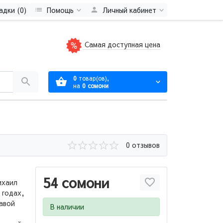
адки (0)
Помощь
Личный кабинет
Самая доступная цена
0
товар(ов),
на
0 сомони
0 отзывов
54 сомони
ихаил
 годах,
авой
В наличии