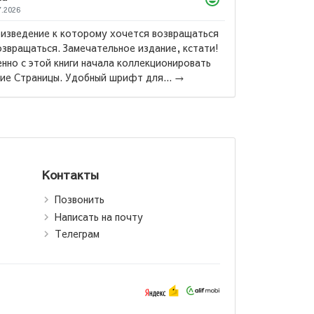
22.07.2026
Само произведение яркое и эмоциональное,
описание красочное, Ремарк - супер, вообщем. А
вот издание АСТ, оно конечно красивое,
компактное и бюджетное. Одно из самых неудо...
рия:
(М)
→
Контакты
Позвонить
Написать на почту
Телеграм