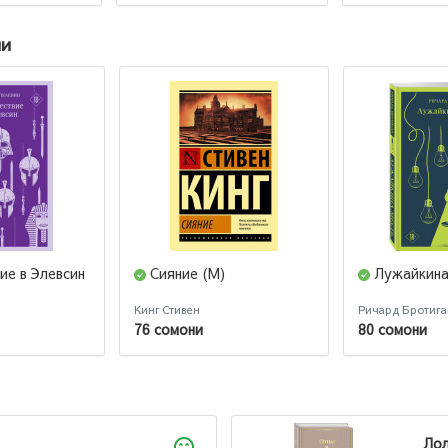
ии
ие в Элевсин
Сияние (М)
Лужайкина
Кинг Стивен
Ричард Бротига
76 сомони
80 сомони