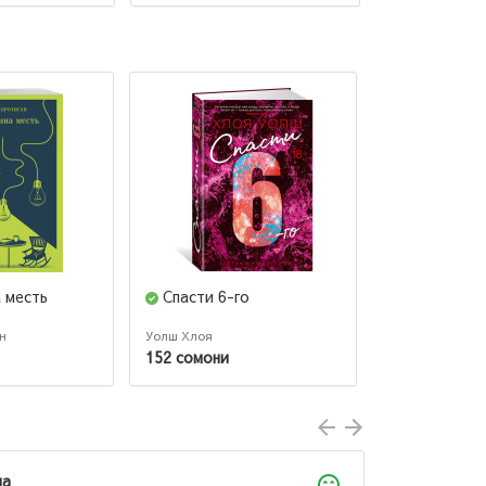
 месть
Спасти 6-го
Шантарам 
издание)
н
Уолш Хлоя
Грегори Дэвид 
152 сомони
207 сомони
Лола