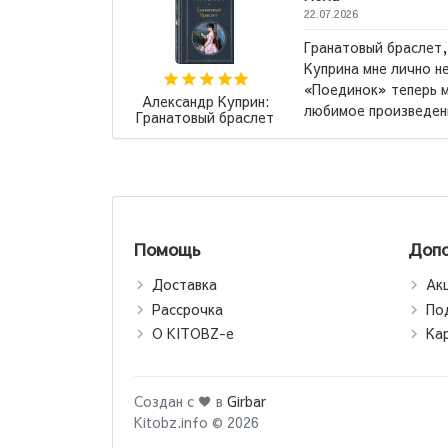
22.07.2026
мифь и другие повести
Произве
равились. Но вот повесть
и возвра
амое, самое, самое
Именно с
Иван Тургенев: Отцы и
ди повест...
→
Яркие С
дети
Помощь
Допо
Доставка
Ак
Рассрочка
По
О KITOBZ-е
Ка
Создан с ♥ в
Girbar
Kitobz.info © 2026