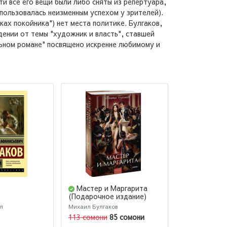
и все его вещи были либо сняты из репертуара,
пользовалась неизменным успехом у зрителей).
ах покойника") нет места политике. Булгаков,
дении от темы "художник и власть", ставшей
льном романе" посвящено искренне любимому и
Мастер и Маргарита
Собачье с
(Подарочное издание)
л
Михаил Булгаков
Михаил Булгак
113 сомони
85 сомони
42 сомони