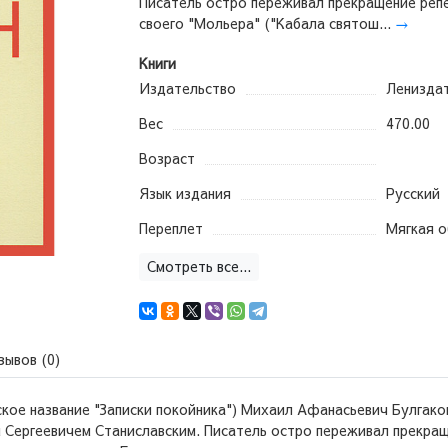
Писатель остро переживал прекращение реп
своего "Мольера" ("Кабала святош...
→
Книги
Издательство
Ленизда
Вес
470.00
Возраст
Язык издания
Русский
Переплет
Мягкая 
Смотреть все...
зывов (0)
кое название "Записки покойника") Михаил Афанасьевич Булгаков
 Сергеевичем Станиславским. Писатель остро переживал прекращ