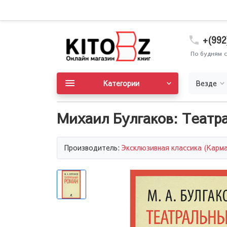
+(992
По будням с
Категории
Везде
Михаил Булгаков: Театр
Производитель:
Эксклюзивная классика (Карм