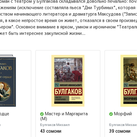
оман с театром у Булгакова складывался довольно печально: почт
жениям (исключение составляла пьеса "Дни Турбиных", которая 
ством начинающего литератора и драматурга Максудова ("Записк
я, в какое непростое время он живет, отказался в своем произве
ьером". Основное внимание в ярком, умном и ироничном "Театра
ет быть интереснее закулисной жизни...
рдце
Мастер и Маргарита
Морфий
(М)
л
Булгаков Михаил
Булгаков Михаи
43 сомони
39 сомони