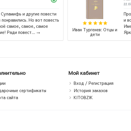
дение к которому хочется возвращаться
щаться. Замечательное издание, кстати!
 этой книги начала коллекционировать
Ремарк Эрих Ма
траницы. Удобный шрифт для...
→
Три товарища 
лнительно
Мой кабинет
ции
Вход / Регистрация
дарочные сертификаты
История заказов
рта сайта
KITOBZIK