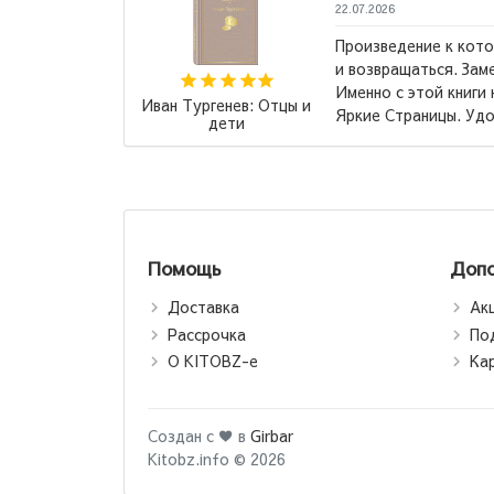
22.07.2026
итать
Произведение к кот
,Клинок
и возвращаться. Зам
эмоций, так
Именно с этой книги
Иван Тургенев: Отцы и
.
→
Яркие Страницы. Уд
дети
Помощь
Допо
Доставка
Ак
Рассрочка
По
О KITOBZ-е
Ка
Создан с ♥ в
Girbar
Kitobz.info © 2026