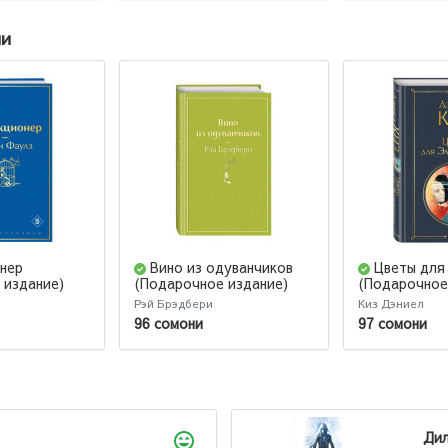
ии
нер
Вино из одуванчиков
Цветы для
 издание)
(Подарочное издание)
(Подарочное
Рэй Брэдбери
Киз Дэниел
96 сомони
97 сомони
Дил