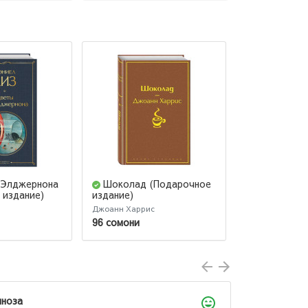
 Элджернона
Шоколад (Подарочное
Викинги (
 издание)
издание)
издание)
Джоанн Харрис
Маклеод Робер
96 сомони
197 сомони
ноза