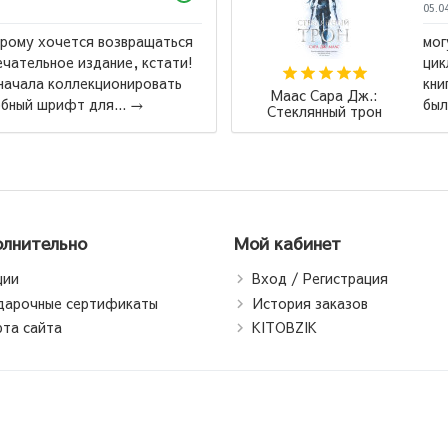
05.0
орому хочется возвращаться
мог
ечательное издание, кстати!
цик
 начала коллекционировать
кни
Маас Сара Дж.:
обный шрифт для...
→
был
Стеклянный трон
лнительно
Мой кабинет
ции
Вход / Регистрация
дарочные сертификаты
История заказов
рта сайта
KITOBZIK