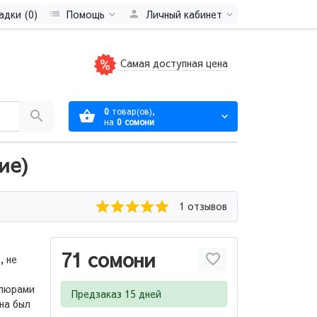
адки (0)
Помощь
Личный кабинет
Самая доступная цена
0
товар(ов),
на
0 сомони
ие)
1 отзывов
71 сомони
, не
упюрами
Предзаказ 15 дней
на был