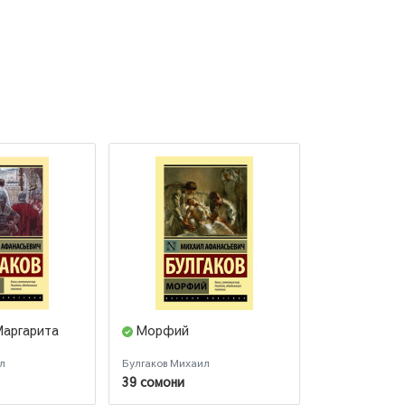
Маргарита
Морфий
Мастер и 
(Подарочное
л
Булгаков Михаил
Михаил Булгак
39 сомони
113 сомони