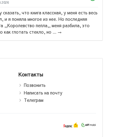
4.2026
у сказать, что книга классная, у меня есть весь
л, и я поняла многое из нее. Но последняя
га ,,Королевство пепла,, меня разбила, это
Ремарк Эр
о как глотать стекло, но ...
→
Три това
Контакты
Позвонить
Написать на почту
Телеграм