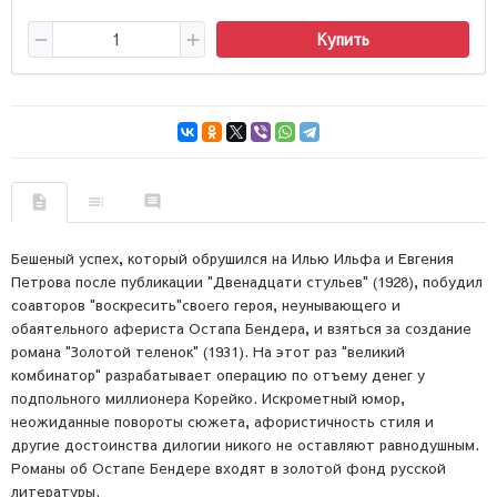
Купить
Бешеный успех, который обрушился на Илью Ильфа и Евгения
Петрова после публикации "Двенадцати стульев" (1928), побудил
соавторов "воскресить"своего героя, неунывающего и
обаятельного афериста Остапа Бендера, и взяться за создание
романа "Золотой теленок" (1931). На этот раз "великий
комбинатор" разрабатывает операцию по отъему денег у
подпольного миллионера Корейко. Искрометный юмор,
неожиданные повороты сюжета, афористичность стиля и
другие достоинства дилогии никого не оставляют равнодушным.
Романы об Остапе Бендере входят в золотой фонд русской
литературы.