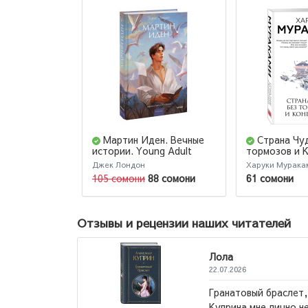
Мартин Иден. Вечные
Страна Чу
истории. Young Adult
тормозов и 
Джек Лондон
Харуки Мурака
105 сомони
88 сомони
61 сомони
Отзывы и рецензии наших читателей
Лола
22.07.2026
ь и другие повести
Потрясающи
лись. Но вот повесть
офисе Китоб