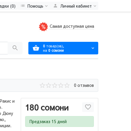
адки (0)
Помощь
Личный кабинет
Самая доступная цена
0
товар(ов),
на
0 сомони
0 отзывов
Ракис и
180 сомони
ю.
ю Дюну
ию,
Предзаказ 15 дней
зиции.