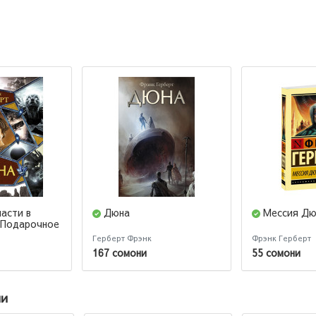
части в
Дюна
Мессия Д
 (Подарочное
Герберт Фрэнк
Фрэнк Герберт
167 сомони
55 сомони
ии