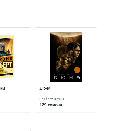
юны
Дюна
Дюна. Месси
Дюны.
Герберт Фрэнк
Герберт Фрэнк
129 сомони
208 сомони