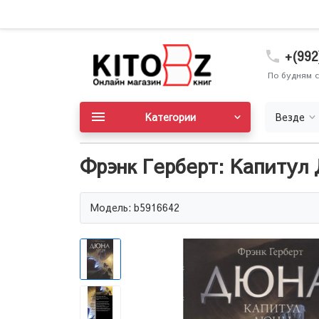
+(992
По будням с
Категории
Везде
Фрэнк Герберт: Капитул
Модель: b5916642