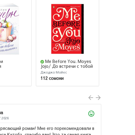
ои
Me Before You. Moyes
Город Пол
я
Jojo/ До встречи с тобой
Дом Земли и
Джоджо Мойес
Маас Сара Дж.
112 сомони
206 сомони
Лола
22.07.2026
Само произведение яркое и эмоциональное,
описание красочное, Ремарк - супер, вообщем. А