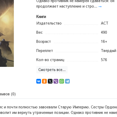
Однако противник не намерен сдаваться: он
продолжает наступление и стро...
→
Книги
Издательство
АСТ
Вес
490
Возраст
16+
Переплет
Твердый 
Кол-во страниц
576
Смотреть все...
зывов (0)
с и почти полностью завоевали Старую Империю. Сестры Ордена
волит им вернуть утраченные позиции. Однако противник не нам