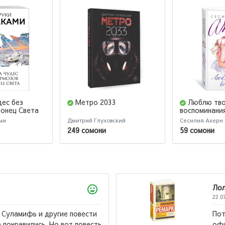
дес без
Метро 2033
Люблю тв
Конец Света
воспоминани
ми
Дмитрий Глуховский
Сесилия Ахерн
249 сомони
59 сомони
й роман! Мне его порекомендовали в
з, спасибо вам! Это та самая книга,