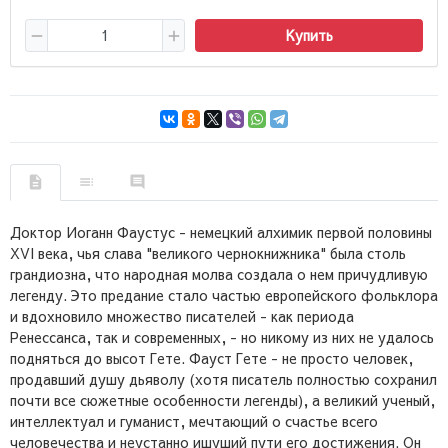
Купить
Доктор Иоганн Фаустус - немецкий алхимик первой половины
XVI века, чья слава "великого чернокнижника" была столь
грандиозна, что народная молва создала о нем причудливую
легенду. Это предание стало частью европейского фольклора
и вдохновило множество писателей - как периода
Ренессанса, так и современных, - но никому из них не удалось
подняться до высот Гете. Фауст Гете - не просто человек,
продавший душу дьяволу (хотя писатель полностью сохранил
почти все сюжетные особенности легенды), а великий ученый,
интеллектуал и гуманист, мечтающий о счастье всего
человечества и неустанно ищущий пути его достижения. Он