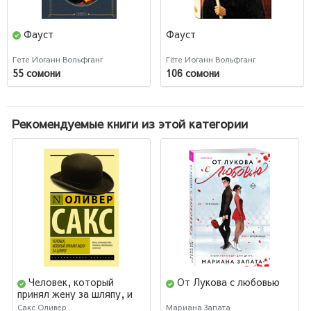
Фауст
Фауст
Гете Иоганн Вольфганг
Гёте Иоганн Вольфганг
55 сомони
106 сомони
Рекомендуемые книги из этой категории
Человек, который
От Лукова с любовью
принял жену за шляпу, и
другие истории из
Сакс Оливер
Мариана Запата