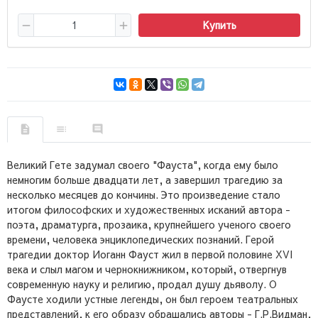
Купить
Великий Гете задумал своего "Фауста", когда ему было
немногим больше двадцати лет, а завершил трагедию за
несколько месяцев до кончины. Это произведение стало
итогом философских и художественных исканий автора -
поэта, драматурга, прозаика, крупнейшего ученого своего
времени, человека энциклопедических познаний. Герой
трагедии доктор Иоганн Фауст жил в первой половине XVI
века и слыл магом и чернокнижником, который, отвергнув
современную науку и религию, продал душу дьяволу. О
Фаусте ходили устные легенды, он был героем театральных
представлений, к его образу обращались авторы - Г.Р.Видман,