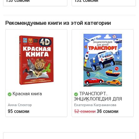
153 сомони
132 сомони
Рекомендуемые книги из этой категории
Красная книга
ТРАНСПОРТ.
ЭНЦИКЛОПЕДИЯ ДЛЯ
ДЕТЕЙ (голубая)
Анна Спектор
Екатерина Каграманова
мат.ламин. выбор.лак,
95 сомони
52 сомони
36 сомони
офсет 215х288