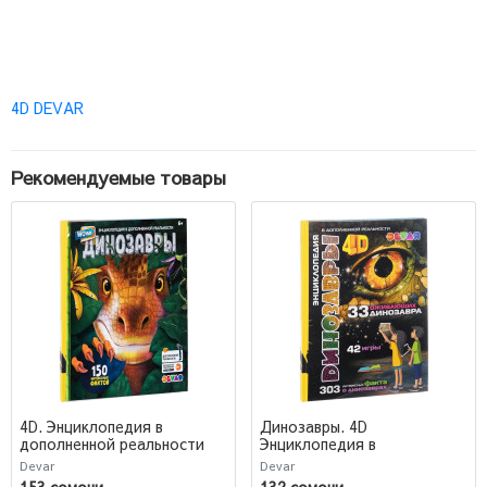
4D DEVAR
Рекомендуемые товары
4D. Энциклопедия в
Динозавры. 4D
дополненной реальности
Энциклопедия в
WOW! Динозавры
дополненной реальности
Devar
Devar