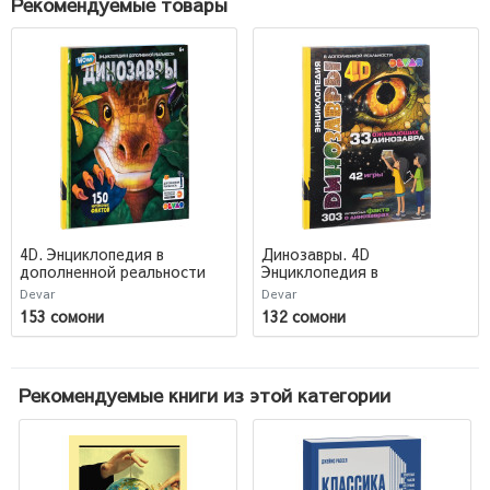
Рекомендуемые товары
4D. Энциклопедия в
Динозавры. 4D
дополненной реальности
Энциклопедия в
WOW! Динозавры
дополненной реальности
Devar
Devar
153 сомони
132 сомони
Рекомендуемые книги из этой категории