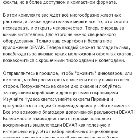
факты, но в более доступном и компактном формате.
В этом комплекте вас ждет всё многообразие животных,
растений, а также удивительные миры и все то, что смогло
исследовать и открыть человечество. Теперь очередь за
юными читателями. Для этого не нужно специального
оборудования. Только ваш смартфон и бесплатное
приложение DEVAR. Теперь каждый сможет погладить льва,
понаблюдать за жизнью ярких моллюсков и огромных скатов,
познакомиться с крошечными тихоходками и копеподами.
Отправляйтесь в прошлое, чтобы "оживить" динозавров, или
в космос, чтобы рассмотреть планеты и их спутники со всех
сторон. Погружайтесь на самое дно океана и любуйтесь
затонувшими кораблями и драгоценными сокровищами.
Изучайте Чудеса света: узнайте секреты Пирамид и
прогуляйтесь по садам Семирамиды прямо у себя в комнате.
Все это возможно благодаря дополненной реальности DEVAR!
Возможность взаимодействия с героями позволяет
воспринимать энциклопедии DEVAR как полезную и
интересную игру. Этот набор необычных энциклопедий
откроет для вас и ваших детей совершенно новый мир.