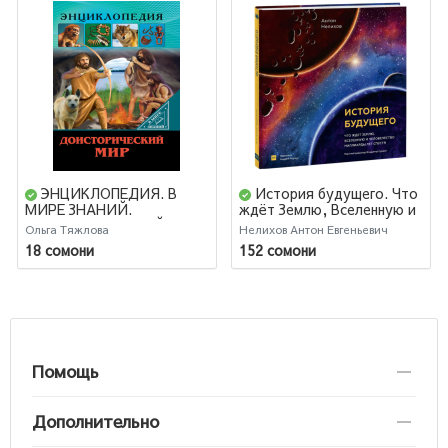
ЭНЦИКЛОПЕДИЯ. В
История будущего. Что
МИРЕ ЗНАНИЙ.
ждёт Землю, Вселенную и
ДОИСТОРИЧЕСКИЙ МИР
человечество миллиарды
Ольга Тяжлова
Нелихов Антон Евгеньевич
лет спустя
18 сомони
152 сомони
Помощь
Дополнительно